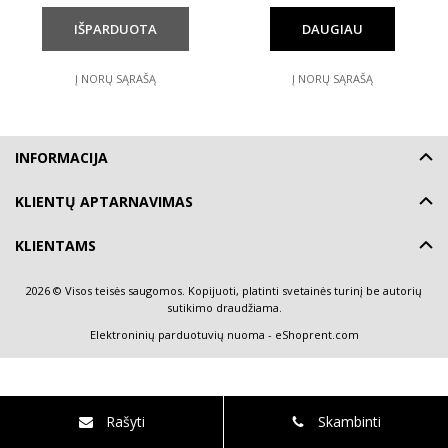
DAUGIAU
Į NORŲ SĄRAŠĄ
Į NORŲ SĄRAŠĄ
INFORMACIJA
KLIENTŲ APTARNAVIMAS
KLIENTAMS
2026 © Visos teisės saugomos. Kopijuoti, platinti svetainės turinį be autorių
sutikimo draudžiama.
Elektroninių parduotuvių nuoma
-
eShoprent.com
Rašyti
Skambinti