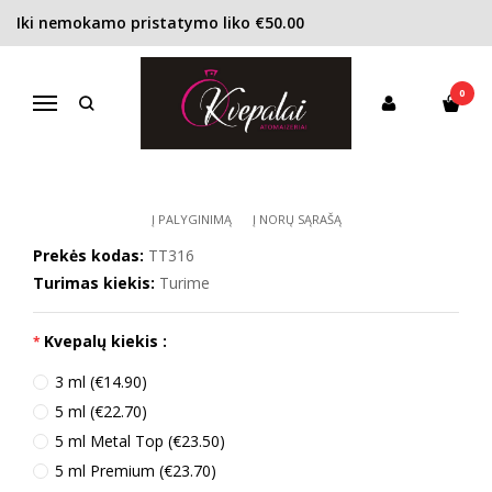
Iki nemokamo pristatymo liko €50.00
Pagrindinis
KONCENTRACIJA
Kvepalų ekstraktas (Extrait)
TIZIANA TERENZI Porpora Extrait de parfum unisex
0
TIZIANA TERENZI PORPORA
Navigacija
EXTRAIT DE PARFUM UNISEX
Į PALYGINIMĄ
Į NORŲ SĄRAŠĄ
Prekės kodas:
TT316
Turimas kiekis:
Turime
Kvepalų kiekis :
3 ml (€14.90)
5 ml (€22.70)
5 ml Metal Top (€23.50)
5 ml Premium (€23.70)