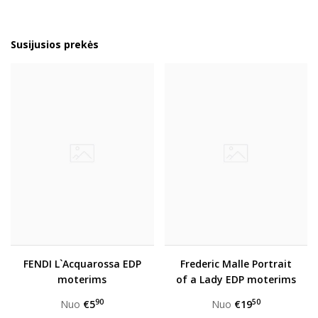
Susijusios prekės
FENDI L`Acquarossa EDP
Frederic Malle Portrait
moterims
of a Lady EDP moterims
90
50
Nuo
€5
Nuo
€19