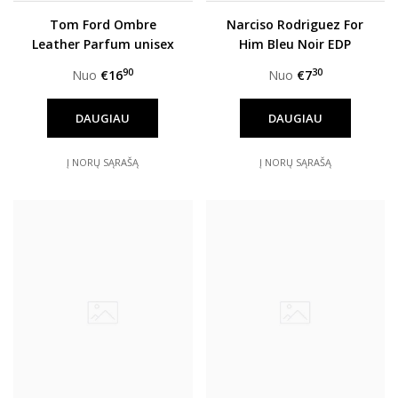
Tom Ford Ombre
Narciso Rodriguez For
Leather Parfum unisex
Him Bleu Noir EDP
vyrams
90
30
Nuo
€16
Nuo
€7
DAUGIAU
DAUGIAU
Į NORŲ SĄRAŠĄ
Į NORŲ SĄRAŠĄ