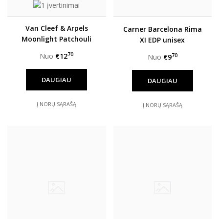
Van Cleef & Arpels
Carner Barcelona Rima
Moonlight Patchouli
XI EDP unisex
EDP unisex
70
Nuo
€12
70
Nuo
€9
DAUGIAU
DAUGIAU
Į NORŲ SĄRAŠĄ
Į NORŲ SĄRAŠĄ