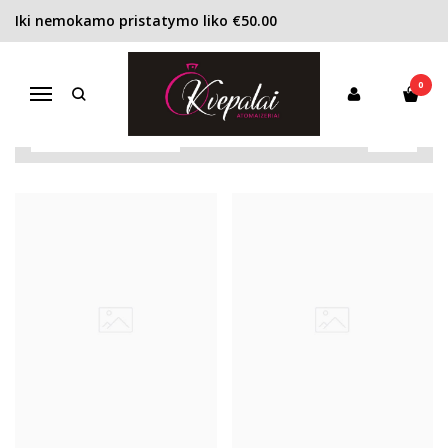
Iki nemokamo pristatymo liko €50.00
SONIA CONSTANT
Pagrindinis
PARFUMERIAI
Sonia Constant
0
Navigacija