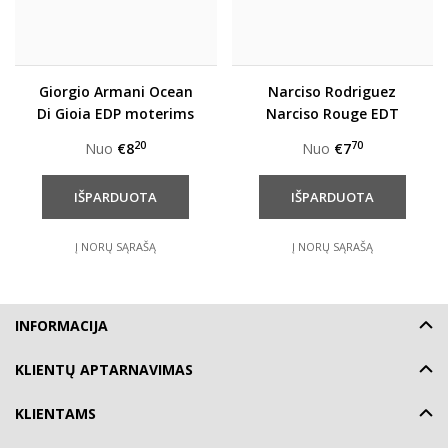
Giorgio Armani Ocean
Narciso Rodriguez
Di Gioia EDP moterims
Narciso Rouge EDT
moterims
20
70
Nuo
€8
Nuo
€7
Į NORŲ SĄRAŠĄ
Į NORŲ SĄRAŠĄ
INFORMACIJA
KLIENTŲ APTARNAVIMAS
KLIENTAMS