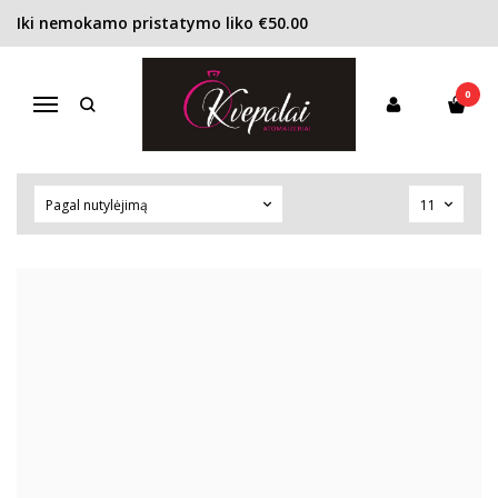
Iki nemokamo pristatymo liko €50.00
KVEPALAI PAGAL ZODIAKO ŽENKLĄ
0
Navigacija
Pagrindinis
Viskas apie kvepalus
Kvepalai pagal Zodiako Ženklą