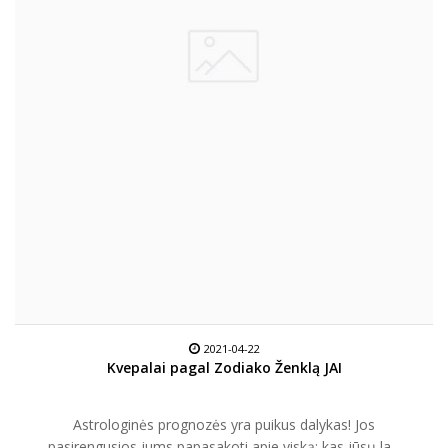
2021-04-22
Kvepalai pagal Zodiako Ženklą JAI
Astrologinės prognozės yra puikus dalykas! Jos
pasirengusios jums papasakoti apie viską: kas jūsų la...