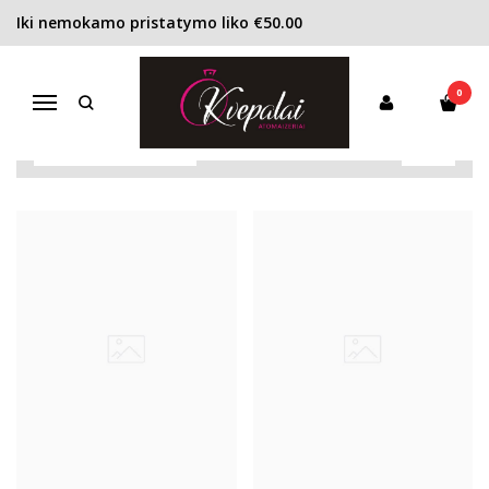
Iki nemokamo pristatymo liko €50.00
YANN VASNIER
Pagrindinis
PARFUMERIAI
Yann Vasnier
0
Navigacija