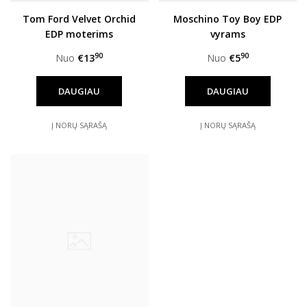
Tom Ford Velvet Orchid
Moschino Toy Boy EDP
EDP moterims
vyrams
90
90
Nuo
€13
Nuo
€5
DAUGIAU
DAUGIAU
Į NORŲ SĄRAŠĄ
Į NORŲ SĄRAŠĄ