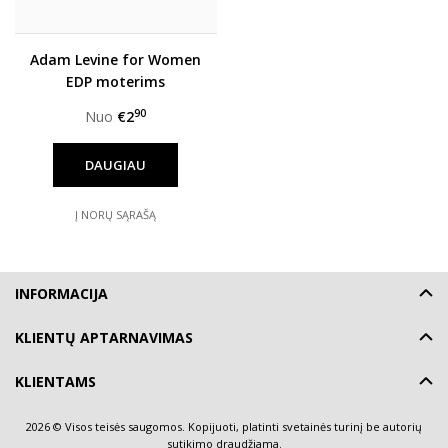
Adam Levine for Women
EDP moterims
90
Nuo
€2
DAUGIAU
Į NORŲ SĄRAŠĄ
INFORMACIJA
KLIENTŲ APTARNAVIMAS
KLIENTAMS
2026 © Visos teisės saugomos. Kopijuoti, platinti svetainės turinį be autorių
sutikimo draudžiama.