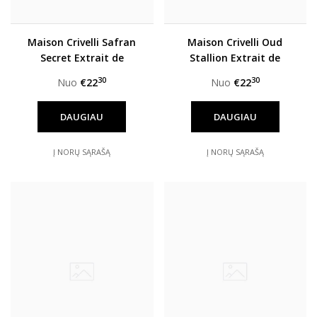
Maison Crivelli Safran
Maison Crivelli Oud
Secret Extrait de
Stallion Extrait de
Parfum unisex
Parfum unisex
30
30
Nuo
€22
Nuo
€22
DAUGIAU
DAUGIAU
Į NORŲ SĄRAŠĄ
Į NORŲ SĄRAŠĄ