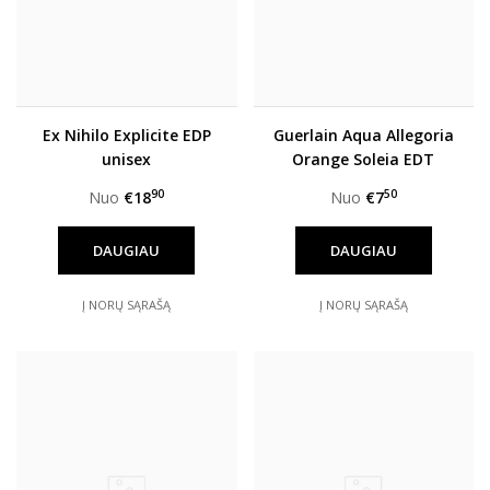
Ex Nihilo Explicite EDP
Guerlain Aqua Allegoria
unisex
Orange Soleia EDT
unisex
90
50
Nuo
€18
Nuo
€7
DAUGIAU
DAUGIAU
Į NORŲ SĄRAŠĄ
Į NORŲ SĄRAŠĄ