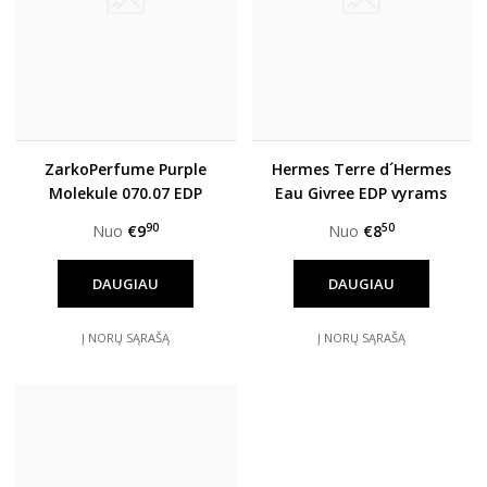
ZarkoPerfume Purple
Hermes Terre d´Hermes
Molekule 070.07 EDP
Eau Givree EDP vyrams
unisex
90
50
Nuo
€9
Nuo
€8
DAUGIAU
DAUGIAU
Į NORŲ SĄRAŠĄ
Į NORŲ SĄRAŠĄ