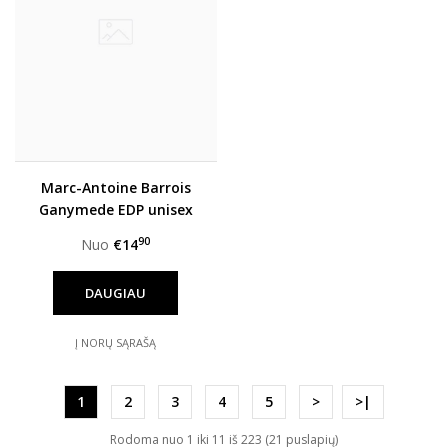
Marc-Antoine Barrois
Ganymede EDP unisex
90
Nuo
€14
DAUGIAU
Į NORŲ SĄRAŠĄ
1
2
3
4
5
>
>|
Rodoma nuo 1 iki 11 iš 223 (21 puslapių)