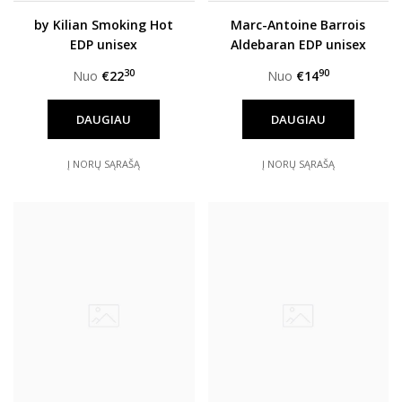
by Kilian Smoking Hot
Marc-Antoine Barrois
EDP unisex
Aldebaran EDP unisex
30
90
Nuo
€22
Nuo
€14
DAUGIAU
DAUGIAU
Į NORŲ SĄRAŠĄ
Į NORŲ SĄRAŠĄ