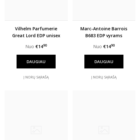
Vilhelm Parfumerie
Marc-Antoine Barrois
Great Lord EDP unisex
B683 EDP vyrams
90
90
Nuo
€14
Nuo
€14
DAUGIAU
DAUGIAU
Į NORŲ SĄRAŠĄ
Į NORŲ SĄRAŠĄ