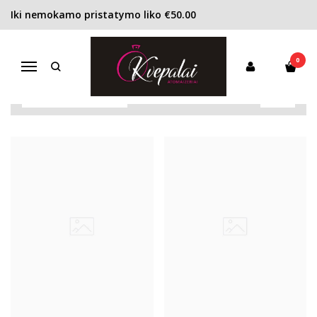
Iki nemokamo pristatymo liko €50.00
VYRAMS
Pagrindinis
KVEPALAI
Vyrams
0
Navigacija