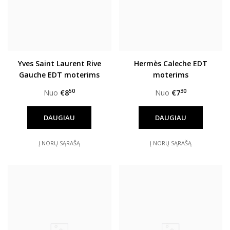
Yves Saint Laurent Rive
Hermès Caleche EDT
Gauche EDT moterims
moterims
50
30
Nuo
€8
Nuo
€7
DAUGIAU
DAUGIAU
Į NORŲ SĄRAŠĄ
Į NORŲ SĄRAŠĄ