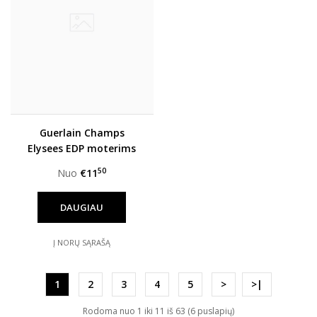
Guerlain Champs
Elysees EDP moterims
50
Nuo
€11
DAUGIAU
Į NORŲ SĄRAŠĄ
1
2
3
4
5
>
>|
Rodoma nuo 1 iki 11 iš 63 (6 puslapių)