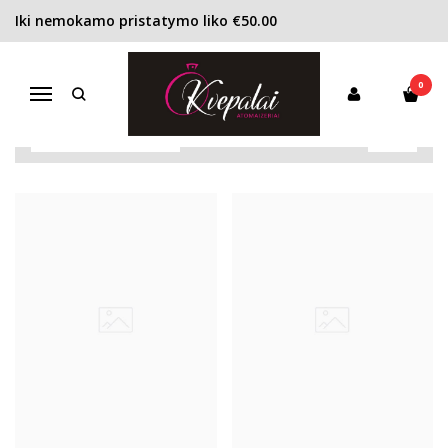
Iki nemokamo pristatymo liko €50.00
KLASIKINIAI
Pagrindinis
KVEPALAI
Klasikiniai
0
Navigacija