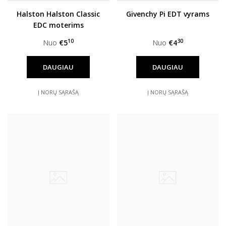
Halston Halston Classic
Givenchy Pi EDT vyrams
EDC moterims
10
30
Nuo
€5
Nuo
€4
DAUGIAU
DAUGIAU
Į NORŲ SĄRAŠĄ
Į NORŲ SĄRAŠĄ