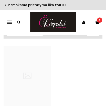
Iki nemokamo pristatymo liko €50.00
DOVANŲ KUPONAS
Pagrindinis
DOVANŲ KUPONAS
0
Navigacija