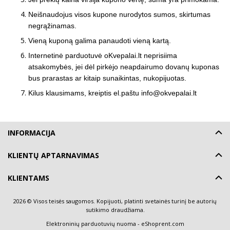
Neišnaudojus visos kupone nurodytos sumos, skirtumas
negrąžinamas.
Vieną kuponą galima panaudoti vieną kartą.
Internetinė parduotuvė oKvepalai.lt neprisiima
atsakomybės, jei dėl pirkėjo neapdairumo dovanų kuponas
bus prarastas ar kitaip sunaikintas, nukopijuotas.
Kilus klausimams, kreiptis el.paštu info@okvepalai.lt
INFORMACIJA
KLIENTŲ APTARNAVIMAS
KLIENTAMS
2026 © Visos teisės saugomos. Kopijuoti, platinti svetainės turinį be autorių
sutikimo draudžiama.
Elektroninių parduotuvių nuoma
-
eShoprent.com