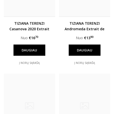
TIZIANA TERENZI
TIZIANA TERENZI
Casanova 2020 Extrait
Andromeda Extrait de
de parfum unisex
parfum unisex
70
90
Nuo
€16
Nuo
€13
DAUGIAU
DAUGIAU
Į NORŲ SĄRAŠĄ
Į NORŲ SĄRAŠĄ