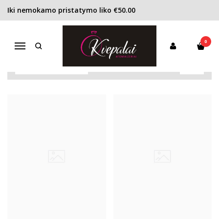
Iki nemokamo pristatymo liko €50.00
TIZIANA TERENZI
Pagrindinis
Pirkite pagal gamintoją
Tiziana Terenzi
0
Navigacija