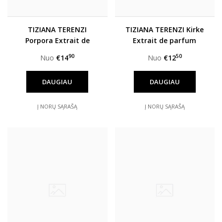
TIZIANA TERENZI
TIZIANA TERENZI Kirke
Porpora Extrait de
Extrait de parfum
parfum unisex
unisex
90
50
Nuo
€14
Nuo
€12
DAUGIAU
DAUGIAU
Į NORŲ SĄRAŠĄ
Į NORŲ SĄRAŠĄ