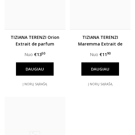
TIZIANA TERENZI Orion
TIZIANA TERENZI
Extrait de parfum
Maremma Extrait de
unisex
parfum unisex
50
90
Nuo
€13
Nuo
€11
DAUGIAU
DAUGIAU
Į NORŲ SĄRAŠĄ
Į NORŲ SĄRAŠĄ