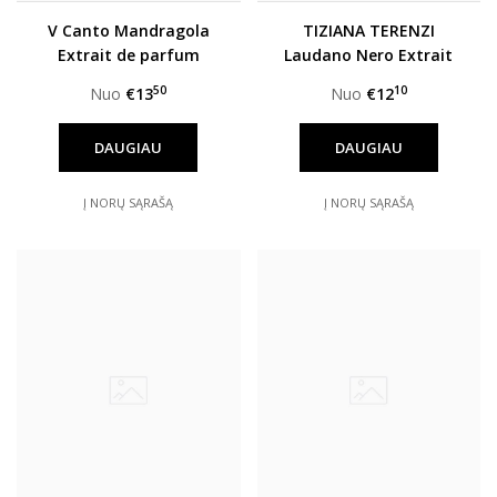
V Canto Mandragola
TIZIANA TERENZI
Extrait de parfum
Laudano Nero Extrait
unisex
de parfum unisex
50
10
Nuo
€13
Nuo
€12
DAUGIAU
DAUGIAU
Į NORŲ SĄRAŠĄ
Į NORŲ SĄRAŠĄ