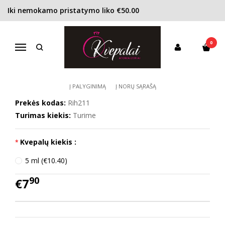
Iki nemokamo pristatymo liko €50.00
Pagrindinis
KONCENTRACIJA
Kvapusis vanduo (EDP)
Rihanna Crush EDP moterims
0
RIHANNA CRUSH EDP MOTERIMS
Navigacija
Į PALYGINIMĄ
Į NORŲ SĄRAŠĄ
Prekės kodas:
Rih211
Turimas kiekis:
Turime
Kvepalų kiekis :
5 ml (€10.40)
90
€7