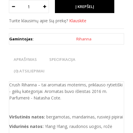
Turite klausimų apie šią prekę?
Klauskite
Gamintojas:
Rihanna
APRAŠYMAS
SPECIFIKACIJA
(0) ATSILIEPIMAI
Crush Rihanna – tai aromatas moterims, priklauso rytietiški
- gėlių kategorijai. Aromatas buvo išleistas 2016 m.
Parfumerė - Natasha Cote.
Viršutinės natos:
bergamotas, mandarinas, rusvieji pipirai
Vidurinės natos:
Ylang-Ylang, raudonos uogos, rožė