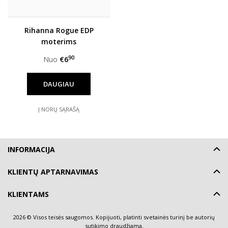
Rihanna Rogue EDP
moterims
90
Nuo
€6
DAUGIAU
Į NORŲ SĄRAŠĄ
INFORMACIJA
KLIENTŲ APTARNAVIMAS
KLIENTAMS
2026 © Visos teisės saugomos. Kopijuoti, platinti svetainės turinį be autorių
sutikimo draudžiama.