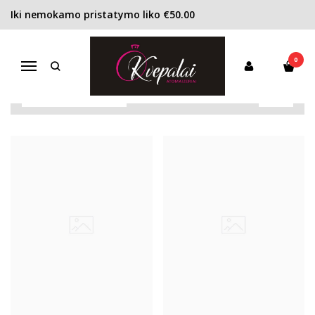
Iki nemokamo pristatymo liko €50.00
RIHANNA
Pagrindinis
Pirkite pagal gamintoją
Rihanna
0
Navigacija