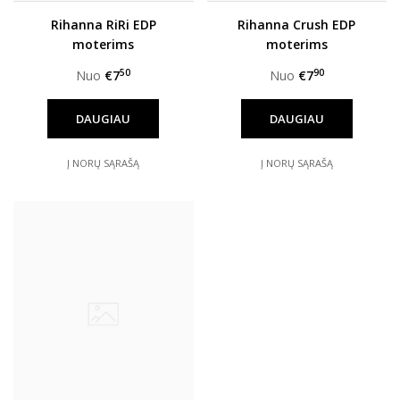
Rihanna RiRi EDP
Rihanna Crush EDP
moterims
moterims
50
90
Nuo
€7
Nuo
€7
DAUGIAU
DAUGIAU
Į NORŲ SĄRAŠĄ
Į NORŲ SĄRAŠĄ