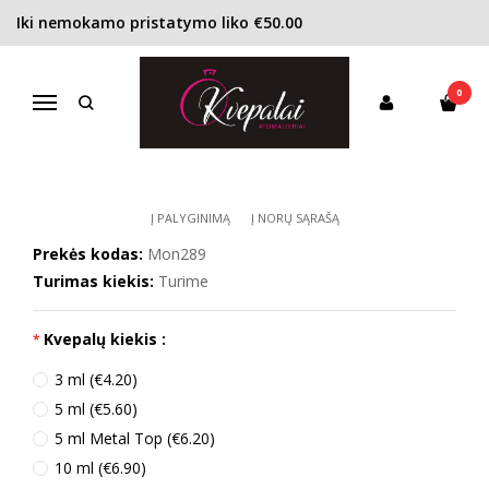
Iki nemokamo pristatymo liko €50.00
Pagrindinis
KONCENTRACIJA
Kvapusis vanduo (EDP)
Montana Suggestion pour Elle EDP moterims
0
MONTANA SUGGESTION POUR ELLE
Navigacija
EDP MOTERIMS
Į PALYGINIMĄ
Į NORŲ SĄRAŠĄ
Prekės kodas:
Mon289
Turimas kiekis:
Turime
Kvepalų kiekis :
3 ml (€4.20)
5 ml (€5.60)
5 ml Metal Top (€6.20)
10 ml (€6.90)