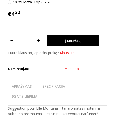
10 ml Metal Top (€7.70)
20
€4
Turite klausimų apie šią prekę?
Klauskite
Gamintojas:
Montana
APRAŠYMAS
SPECIFIKACIJA
(0) ATSILIEPIMAI
Suggestion pour Elle Montana – tai aromatas moterims,
priklauso aromatiniai – citrusinių kategorijai.Parfumerė -