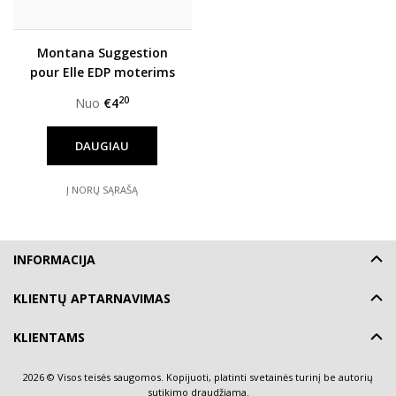
Montana Suggestion
pour Elle EDP moterims
20
Nuo
€4
DAUGIAU
Į NORŲ SĄRAŠĄ
INFORMACIJA
KLIENTŲ APTARNAVIMAS
KLIENTAMS
2026 © Visos teisės saugomos. Kopijuoti, platinti svetainės turinį be autorių
sutikimo draudžiama.