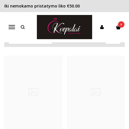
Iki nemokamo pristatymo liko €50.00
MONTANA
Pagrindinis
Pirkite pagal gamintoją
Montana
0
Navigacija