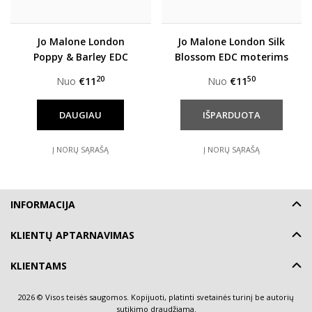
Jo Malone London
Jo Malone London Silk
Poppy & Barley EDC
Blossom EDC moterims
unisex
20
50
Nuo
€11
Nuo
€11
DAUGIAU
Į NORŲ SĄRAŠĄ
Į NORŲ SĄRAŠĄ
INFORMACIJA
KLIENTŲ APTARNAVIMAS
KLIENTAMS
2026 © Visos teisės saugomos. Kopijuoti, platinti svetainės turinį be autorių
sutikimo draudžiama.