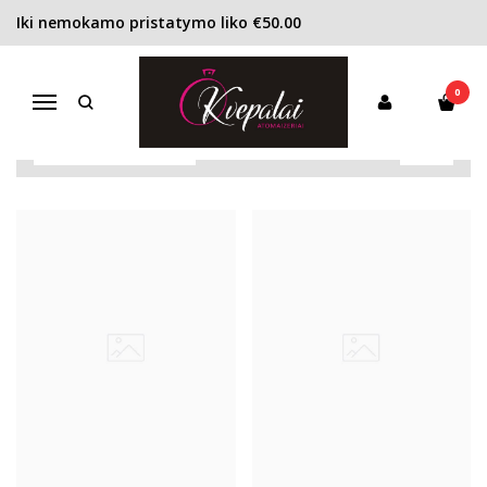
Iki nemokamo pristatymo liko €50.00
ODEKOLONAS (EDC)
Pagrindinis
KONCENTRACIJA
Odekolonas (EDC)
0
Navigacija