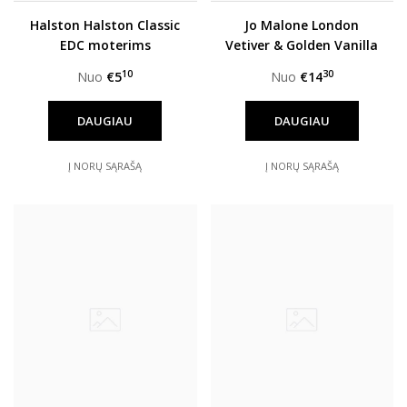
Halston Halston Classic
Jo Malone London
EDC moterims
Vetiver & Golden Vanilla
Intense EDC unisex
10
30
Nuo
€5
Nuo
€14
DAUGIAU
DAUGIAU
Į NORŲ SĄRAŠĄ
Į NORŲ SĄRAŠĄ