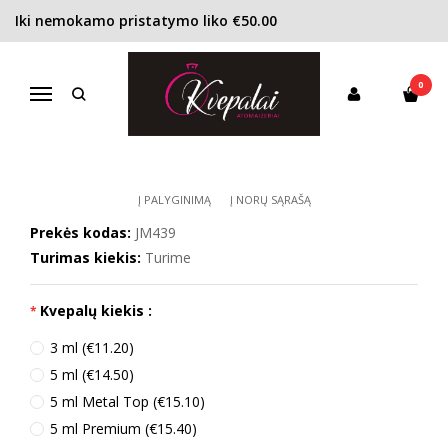
Iki nemokamo pristatymo liko €50.00
Pagrindinis
KONCENTRACIJA
Odekolonas (EDC)
Jo Malone London Poppy & Barley EDC unisex
0
JO MALONE LONDON POPPY &
Navigacija
BARLEY EDC UNISEX
Į PALYGINIMĄ
Į NORŲ SĄRAŠĄ
Prekės kodas:
JM439
Turimas kiekis:
Turime
Kvepalų kiekis :
3 ml (€11.20)
5 ml (€14.50)
5 ml Metal Top (€15.10)
5 ml Premium (€15.40)