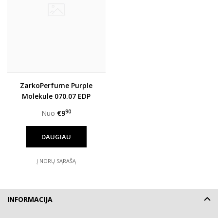
ZarkoPerfume Purple
Molekule 070.07 EDP
unisex
90
Nuo
€9
DAUGIAU
Į NORŲ SĄRAŠĄ
INFORMACIJA