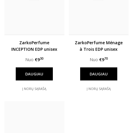
ZarkoPerfume
ZarkoPerfume Ménage
INCEPTION EDP unisex
à Trois EDP unisex
30
70
Nuo
€9
Nuo
€9
DAUGIAU
DAUGIAU
Į NORŲ SĄRAŠĄ
Į NORŲ SĄRAŠĄ