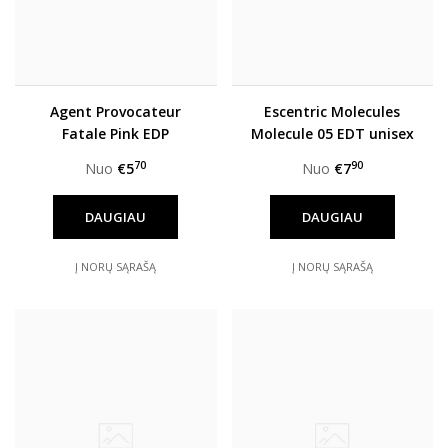
Agent Provocateur
Escentric Molecules
Fatale Pink EDP
Molecule 05 EDT unisex
moterims
70
90
Nuo
€5
Nuo
€7
DAUGIAU
DAUGIAU
Į NORŲ SĄRAŠĄ
Į NORŲ SĄRAŠĄ