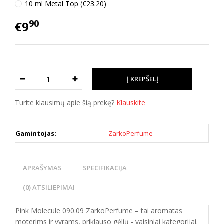
10 ml Metal Top (€23.20)
90
€9
Turite klausimų apie šią prekę?
Klauskite
Gamintojas:
ZarkoPerfume
APRAŠYMAS
SPECIFIKACIJA
(0) ATSILIEPIMAI
Pink Molecule 090.09 ZarkoPerfume – tai aromatas
moterims ir vyrams, priklauso gėlių - vaisiniai kategorijai.