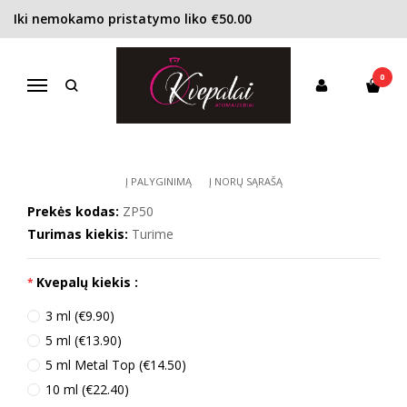
Iki nemokamo pristatymo liko €50.00
Pagrindinis
KONCENTRACIJA
Kvapusis vanduo (EDP)
ZarkoPerfume Pink Molecule 090.09 EDP unisex
0
ZARKOPERFUME PINK MOLECULE
Navigacija
090.09 EDP UNISEX
Į PALYGINIMĄ
Į NORŲ SĄRAŠĄ
Prekės kodas:
ZP50
Turimas kiekis:
Turime
Kvepalų kiekis :
3 ml (€9.90)
5 ml (€13.90)
5 ml Metal Top (€14.50)
10 ml (€22.40)