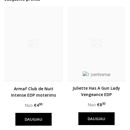
Juliette Has A Gun Lady
Armaf Club de Nuit
Vengeance EDP
Intense EDP moterims
moterims
30
Nuo
€8
90
Nuo
€4
DAUGIAU
DAUGIAU