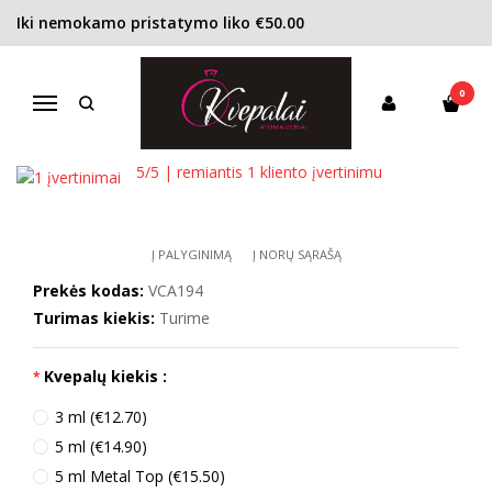
Iki nemokamo pristatymo liko €50.00
Pagrindinis
KONCENTRACIJA
Kvapusis vanduo (EDP)
Van Cleef & Arpels Moonlight Patchouli EDP unisex
0
VAN CLEEF & ARPELS MOONLIGHT
Navigacija
PATCHOULI EDP UNISEX
5
/5 | remiantis
1
kliento įvertinimu
Į PALYGINIMĄ
Į NORŲ SĄRAŠĄ
Prekės kodas:
VCA194
Turimas kiekis:
Turime
Kvepalų kiekis :
3 ml (€12.70)
5 ml (€14.90)
5 ml Metal Top (€15.50)