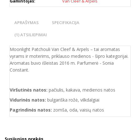
Gamintojas:
Van Cleef & Arpels
APRAŠYMAS
SPECIFIKACIJA
(1) ATSILIEPIMAI
Moonlight Patchouli Van Cleef & Arpels – tai aromatas
vyrams ir moterims, priklauso medienos - šipro kategorijai.
Aromatas buvo išleistas 2016 m. Parfumerė - Sonia
Constant.
Viršutinės natos:
pačiulis, kakava, medienos natos
Vidurinės natos:
bulgariška rožė, vilkdalgiai
Pagrindinės natos:
zomša, oda, vaisių natos
Susijusios prekės