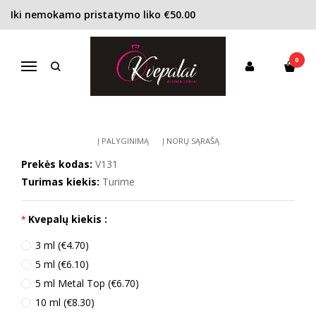
Iki nemokamo pristatymo liko €50.00
Pagrindinis
KONCENTRACIJA
Tualetinis vanduo (EDT)
Valentino Vendetta Donna EDT moterims
0
VALENTINO VENDETTA DONNA
Navigacija
EDT MOTERIMS
Į PALYGINIMĄ
Į NORŲ SĄRAŠĄ
Prekės kodas:
V131
Turimas kiekis:
Turime
Kvepalų kiekis :
3 ml (€4.70)
5 ml (€6.10)
5 ml Metal Top (€6.70)
10 ml (€8.30)