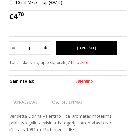
10 ml Metal Top (€9.10)
70
€4
Turite klausimų apie šią prekę?
Klauskite
Gamintojas:
Valentino
APRAŠYMAS
(0) ATSILIEPIMAI
Vendetta Donna Valentino – tai aromatas moterims,
priklauso gėlių - vaisiniai kategorijai. Aromatas buvo
išleistas 1991 m. Parfumeris - IFF.