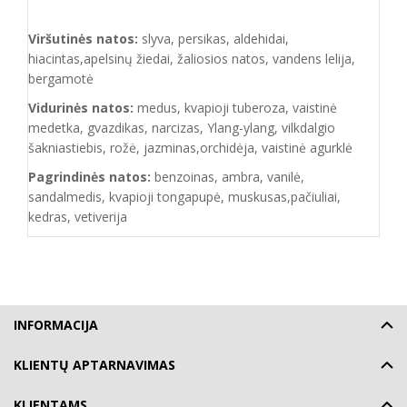
Viršutinės natos:
slyva, persikas, aldehidai,
hiacintas,apelsinų žiedai, žaliosios natos, vandens lelija,
bergamotė
Vidurinės natos:
medus, kvapioji tuberoza, vaistinė
medetka, gvazdikas, narcizas, Ylang-ylang, vilkdalgio
šakniastiebis, rožė, jazminas,orchidėja, vaistinė agurklė
Pagrindinės natos:
benzoinas, ambra, vanilė,
sandalmedis, kvapioji tongapupė, muskusas,pačiuliai,
kedras, vetiverija
INFORMACIJA
KLIENTŲ APTARNAVIMAS
KLIENTAMS