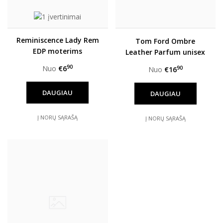
Reminiscence Lady Rem
Tom Ford Ombre
EDP moterims
Leather Parfum unisex
90
Nuo
€6
90
Nuo
€16
DAUGIAU
DAUGIAU
Į NORŲ SĄRAŠĄ
Į NORŲ SĄRAŠĄ