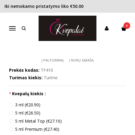
Iki nemokamo pristatymo liko €50.00
Pagrindinis
KONCENTRACIJA
Kvapusis vanduo (EDP)
Tom Ford Tuscan Leather EDP unisex
0
TOM FORD TUSCAN LEATHER EDP
Navigacija
UNISEX
Į PALYGINIMĄ
Į NORŲ SĄRAŠĄ
Prekės kodas:
TF410
Turimas kiekis:
Turime
Kvepalų kiekis :
3 ml (€20.90)
5 ml (€26.50)
5 ml Metal Top (€27.10)
5 ml Premium (€27.40)