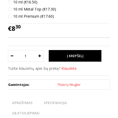
10 ml (€16.50)
10 ml Metal Top (€17.30)
10 ml Premium (€17.60)
30
€8
Turite klausimų apie šią prekę?
Klauskite
Gamintojas:
Thierry Mugler
APRAŠYMAS
SPECIFIKACIJA
(0) ATSILIEPIMAI