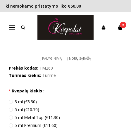
Iki nemokamo pristatymo liko €50.00
Pagrindinis
KONCENTRACIJA
Kvapusis vanduo (EDP)
Thierry Mugler Aura EDP moterims
0
THIERRY MUGLER AURA EDP
Navigacija
MOTERIMS
Į PALYGINIMĄ
Į NORŲ SĄRAŠĄ
Prekės kodas:
TM260
Turimas kiekis:
Turime
Kvepalų kiekis :
3 ml (€8.30)
5 ml (€10.70)
5 ml Metal Top (€11.30)
5 ml Premium (€11.60)