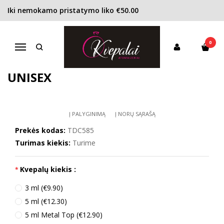
Iki nemokamo pristatymo liko €50.00
Pagrindinis
KONCENTRACIJA
Kvapusis vanduo (EDP)
The Different Company Adjatay Cuir Narcotique EDP unisex
0
THE DIFFERENT COMPANY
Navigacija
ADJATAY CUIR NARCOTIQUE EDP
UNISEX
Į PALYGINIMĄ
Į NORŲ SĄRAŠĄ
Prekės kodas:
TDC585
Turimas kiekis:
Turime
Kvepalų kiekis :
3 ml (€9.90)
5 ml (€12.30)
5 ml Metal Top (€12.90)