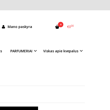
0
00
Mano paskyra
€0
as
PARFUMERIAI
Viskas apie kvepalus