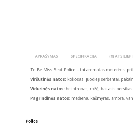
APRAŠYMAS
SPECIFIKACIJA
(0) ATSILIEP
To Be Miss Beat Police – tai aromatas moterims, prikla
Viršutinės natos:
kokosas, juodieji serbentai, pakal
Vidurinės natos:
heliotropas, rožė, baltasis persikas
Pagrindinės natos:
mediena, kašmyras, ambra, vani
Police