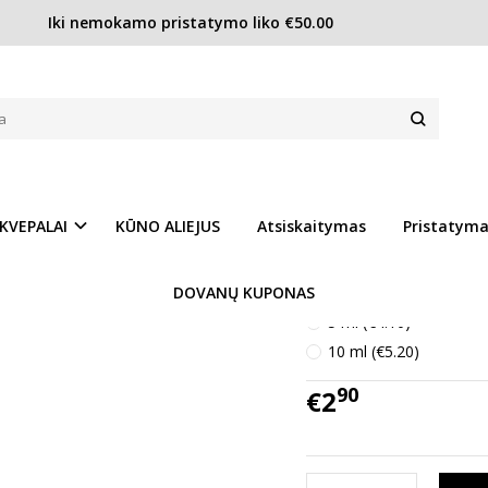
Iki nemokamo pristatymo liko €50.00
Police To Be Miss Beat EDP moterims
 MOTERIMS
Prekės kodas:
Pol148
Ų SĄRAŠĄ
Turimas kiekis:
Turime
KVEPALAI
KŪNO ALIEJUS
Atsiskaitymas
Pristatym
Kvepalų kiekis :
DOVANŲ KUPONAS
3 ml (€2.90)
5 ml (€4.10)
10 ml (€5.20)
90
€2