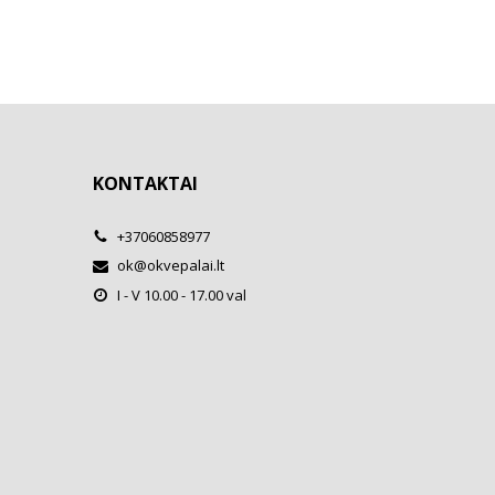
KONTAKTAI
+37060858977
ok@okvepalai.lt
I - V 10.00 - 17.00 val