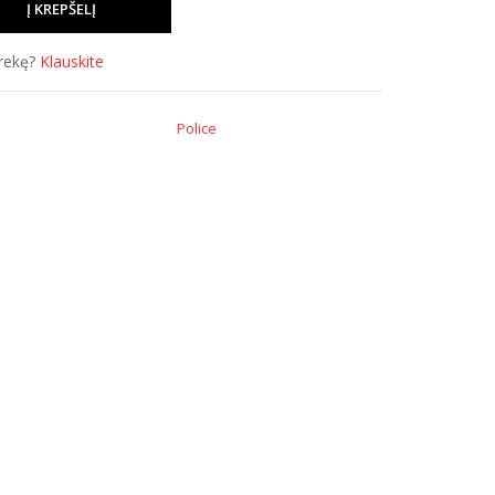
prekę?
Klauskite
Police