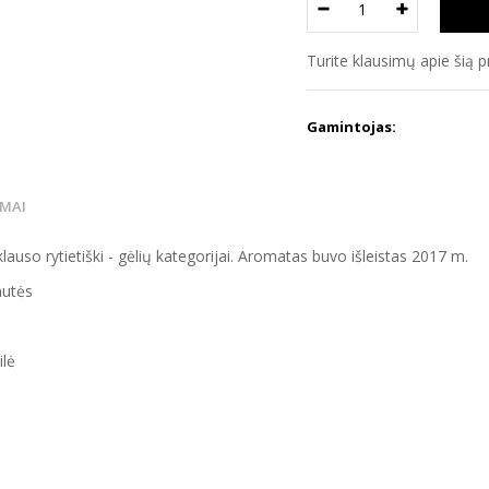
Turite klausimų apie šią 
Gamintojas:
IMAI
uso rytietiški - gėlių kategorijai. Aromatas buvo išleistas 2017 m.
nutės
lė