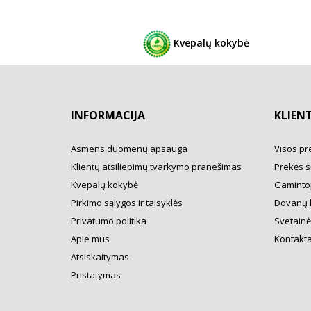
Kvepalų kokybė
INFORMACIJA
KLIEN
Asmens duomenų apsauga
Visos pr
Klientų atsiliepimų tvarkymo pranešimas
Prekės s
Kvepalų kokybė
Gamintoj
Pirkimo sąlygos ir taisyklės
Dovanų 
Privatumo politika
Svetainė
Apie mus
Kontakta
Atsiskaitymas
Pristatymas