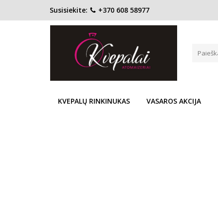
Susisiekite:
+370 608 58977
Pagrindinis
KONCENTRACIJA
Kvapusis vanduo (EDP)
POLICE TO BE MISS BEAT EDP
Į PALYGINIMĄ
Į NOR
KVEPALŲ RINKINUKAS
VASAROS AKCIJA