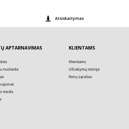
Atsiskaitymas
TŲ APTARNAVIMAS
KLIENTAMS
ekės
Klientams
u nuolaida
Užsakymų istorija
ai
Norų sąrašas
kuponai
s medis
i