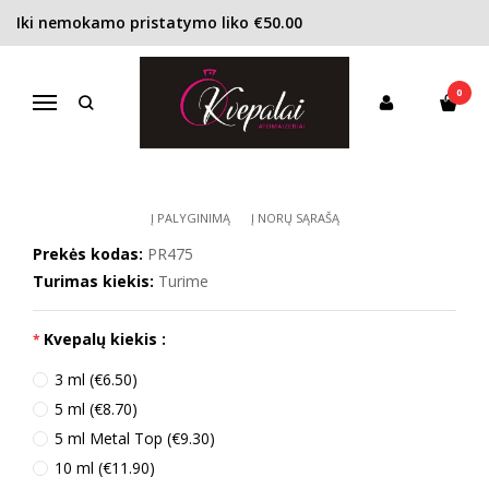
Iki nemokamo pristatymo liko €50.00
Pagrindinis
KONCENTRACIJA
Kvapusis vanduo (EDP)
Paco Rabanne Ultraviolet EDP moterims
0
PACO RABANNE ULTRAVIOLET EDP
Navigacija
MOTERIMS
Į PALYGINIMĄ
Į NORŲ SĄRAŠĄ
Prekės kodas:
PR475
Turimas kiekis:
Turime
Kvepalų kiekis :
3 ml (€6.50)
5 ml (€8.70)
5 ml Metal Top (€9.30)
10 ml (€11.90)