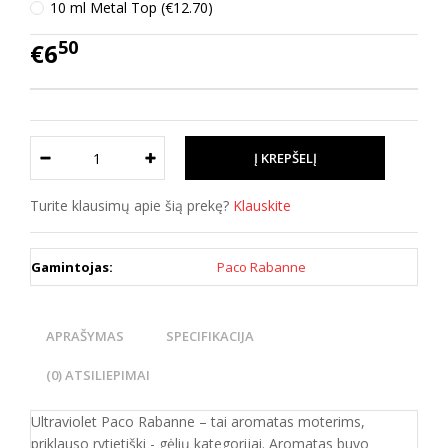
10 ml Metal Top (€12.70)
50
€6
Turite klausimų apie šią prekę?
Klauskite
Gamintojas:
Paco Rabanne
APRAŠYMAS
SPECIFIKACIJA
(0) ATSILIEPIMAI
Ultraviolet Paco Rabanne – tai aromatas moterims,
priklauso rytietiški - gėlių kategorijai. Aromatas buvo