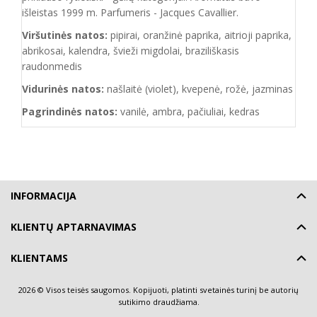
išleistas 1999 m. Parfumeris - Jacques Cavallier.
Viršutinės natos:
pipirai, oranžinė paprika, aitrioji paprika,
abrikosai, kalendra, švieži migdolai, braziliškasis
raudonmedis
Vidurinės natos:
našlaitė (violet), kvepenė, rožė, jazminas
Pagrindinės natos:
vanilė, ambra, pačiuliai, kedras
INFORMACIJA
KLIENTŲ APTARNAVIMAS
KLIENTAMS
2026 © Visos teisės saugomos. Kopijuoti, platinti svetainės turinį be autorių
sutikimo draudžiama.