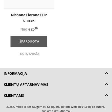
Nishane Florane EDP
unisex
90
Nuo
€25
Į NORŲ SĄRAŠĄ
INFORMACIJA
KLIENTŲ APTARNAVIMAS
KLIENTAMS
2026 © Visos teisės saugomos. Kopijuoti, platinti svetainės turinį be autorių
sutikimo draudžiama.