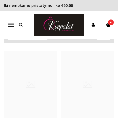
Iki nemokamo pristatymo liko €50.00
NISHANE
Pagrindinis
Pirkite pagal gamintoją
Nishane
0
Navigacija