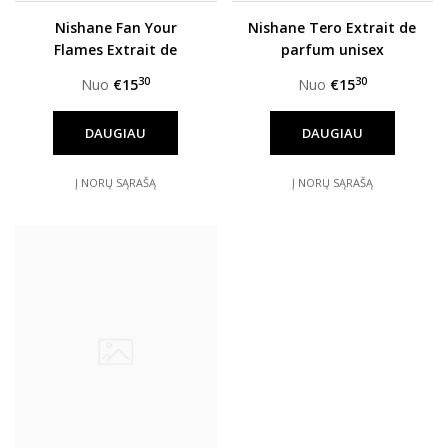
Nishane Fan Your
Nishane Tero Extrait de
Flames Extrait de
parfum unisex
parfum unisex
30
30
Nuo
€15
Nuo
€15
DAUGIAU
DAUGIAU
Į NORŲ SĄRAŠĄ
Į NORŲ SĄRAŠĄ