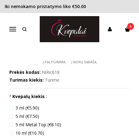
Iki nemokamo pristatymo liko €50.00
Pagrindinis
KONCENTRACIJA
Kvapusis vanduo (EDP)
Nina Ricci L’Extase Caresse de Roses EDP moterims
0
NINA RICCI L’EXTASE CARESSE DE
Navigacija
ROSES EDP MOTERIMS
Į PALYGINIMĄ
Į NORŲ SĄRAŠĄ
Prekės kodas:
NiRic618
Turimas kiekis:
Turime
Kvepalų kiekis :
3 ml (€5.90)
5 ml (€7.50)
5 ml Metal Top (€8.10)
10 ml (€10.70)