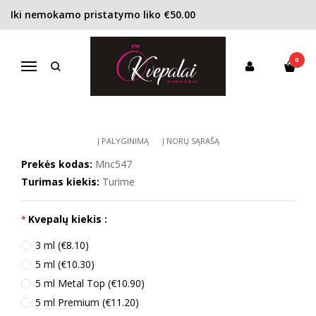
Iki nemokamo pristatymo liko €50.00
Pagrindinis
KONCENTRACIJA
Kvapusis vanduo (EDP)
Moncler Pour Homme EDP vyrams
0
MONCLER POUR HOMME EDP
Navigacija
VYRAMS
Į PALYGINIMĄ
Į NORŲ SĄRAŠĄ
Prekės kodas:
Mnc547
Turimas kiekis:
Turime
Kvepalų kiekis :
3 ml (€8.10)
5 ml (€10.30)
5 ml Metal Top (€10.90)
5 ml Premium (€11.20)