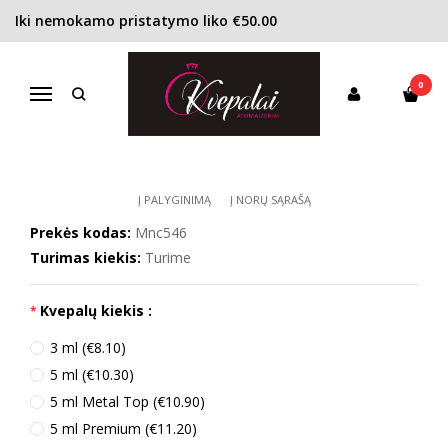
Iki nemokamo pristatymo liko €50.00
Pagrindinis
KONCENTRACIJA
Kvapusis vanduo (EDP)
Moncler Pour Femme EDP moterims
0
MONCLER POUR FEMME EDP
Navigacija
MOTERIMS
Į PALYGINIMĄ
Į NORŲ SĄRAŠĄ
Prekės kodas:
Mnc546
Turimas kiekis:
Turime
Kvepalų kiekis :
3 ml (€8.10)
5 ml (€10.30)
5 ml Metal Top (€10.90)
5 ml Premium (€11.20)