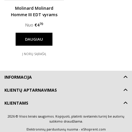
Molinard Molinard
Homme III EDT vyrams
70
Nuo
€4
DAUGIAU
Į NORŲ SĄRAŠĄ
INFORMACIJA
KLIENTŲ APTARNAVIMAS
KLIENTAMS
2026 © Visos teisės saugomos. Kopijuoti, platinti svetainės turinį be autorių
sutikimo draudžiama.
Elektroninių parduotuvių nuoma
-
eShoprent.com