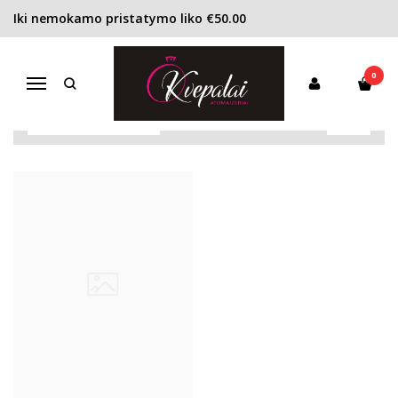
Iki nemokamo pristatymo liko €50.00
MOLINARD
Pagrindinis
Pirkite pagal gamintoją
Molinard
0
Navigacija