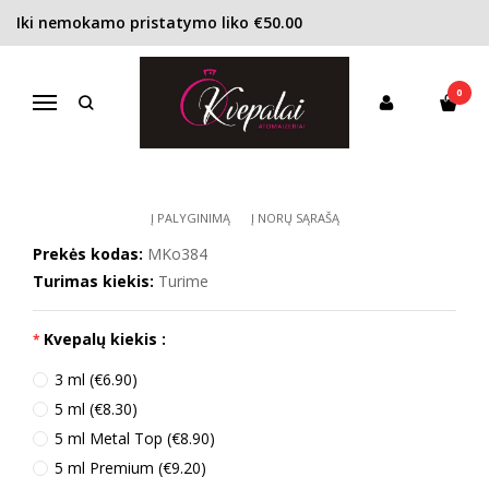
Iki nemokamo pristatymo liko €50.00
Pagrindinis
KONCENTRACIJA
Kvapusis vanduo (EDP)
Michael Kors Sexy Ruby EDP moterims
0
MICHAEL KORS SEXY RUBY EDP
Navigacija
MOTERIMS
Į PALYGINIMĄ
Į NORŲ SĄRAŠĄ
Prekės kodas:
MKo384
Turimas kiekis:
Turime
Kvepalų kiekis :
3 ml (€6.90)
5 ml (€8.30)
5 ml Metal Top (€8.90)
5 ml Premium (€9.20)