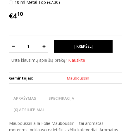
10 ml Metal Top (€7.30)
10
€4
Turite klausimų apie šią prekę?
Klauskite
Gamintojas:
Mauboussin
APRAŠYMAS
SPECIFIKACIJA
(0) ATSILIEPIMAI
Mauboussin a la Folie Mauboussin – tai aromatas
moterims, priklauso rytietiški - gėlių kategorijai. Aromatas