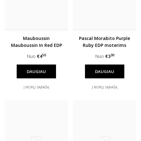
Mauboussin
Pascal Morabito Purple
Mauboussin In Red EDP
Ruby EDP moterims
moterims
50
30
Nuo
€4
Nuo
€3
DAUGIAU
DAUGIAU
Į NORŲ SĄRAŠĄ
Į NORŲ SĄRAŠĄ