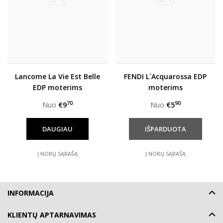
Lancome La Vie Est Belle
FENDI L`Acquarossa EDP
EDP moterims
moterims
70
90
Nuo
€9
Nuo
€5
DAUGIAU
Į NORŲ SĄRAŠĄ
Į NORŲ SĄRAŠĄ
INFORMACIJA
KLIENTŲ APTARNAVIMAS