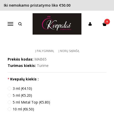
Iki nemokamo pristatymo liko €50.00
Pagrindinis
KONCENTRACIJA
Kvapusis vanduo (EDP)
Mauboussin Mauboussin a la Folie EDP moterims
0
MAUBOUSSIN MAUBOUSSIN A LA
Navigacija
FOLIE EDP MOTERIMS
Į PALYGINIMĄ
Į NORŲ SĄRAŠĄ
Prekės kodas:
MAB65
Turimas kiekis:
Turime
Kvepalų kiekis :
3 ml (€4.10)
5 ml (€5.20)
5 ml Metal Top (€5.80)
10 ml (€6.50)