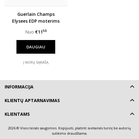
Guerlain Champs
Elysees EDP moterims
50
Nuo
€11
DAUGIAU
Į NORŲ SĄRAŠĄ
INFORMACIJA
KLIENTŲ APTARNAVIMAS
KLIENTAMS
2026 © Visos teisės saugomos. Kopijuoti, platinti svetainės turinį be autorių
sutikimo draudžiama.