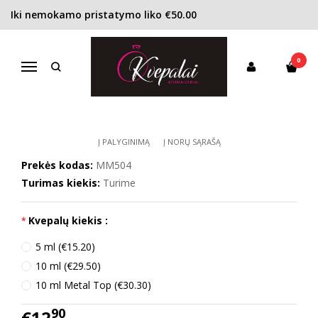
Iki nemokamo pristatymo liko €50.00
Pagrindinis
KONCENTRACIJA
Kvapusis vanduo (EDP)
M. Micallef Ananda EDP moterims
0
M. MICALLEF ANANDA EDP
Navigacija
MOTERIMS
Į PALYGINIMĄ
Į NORŲ SĄRAŠĄ
Prekės kodas:
MM504
Turimas kiekis:
Turime
Kvepalų kiekis :
5 ml (€15.20)
10 ml (€29.50)
10 ml Metal Top (€30.30)
90
€12