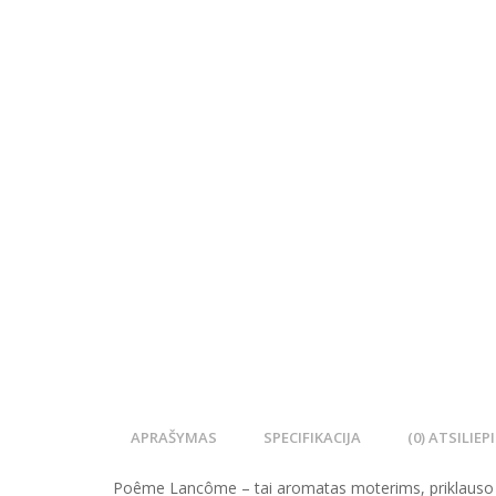
APRAŠYMAS
SPECIFIKACIJA
(0) ATSILIEP
Poême Lancôme – tai aromatas moterims, priklauso gė