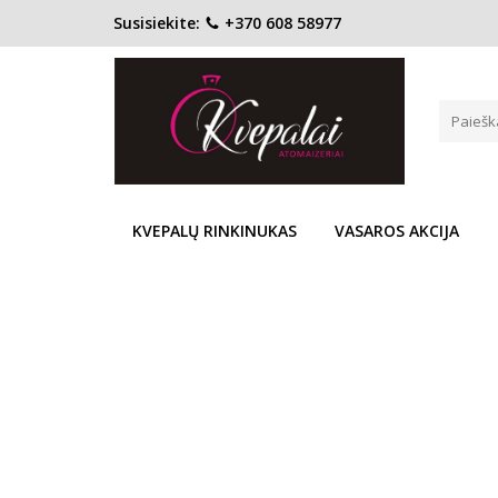
Susisiekite:
+370 608 58977
Pagrindinis
KONCENTRACIJA
Kvapusis vanduo (EDP)
LANCOME POÊME EDP MOTER
Į PALYGINIMĄ
Į NOR
KVEPALŲ RINKINUKAS
VASAROS AKCIJA