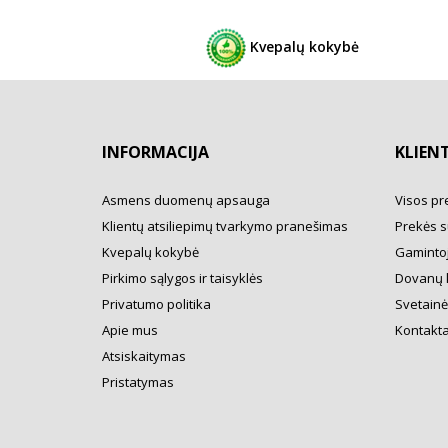
Kvepalų kokybė
INFORMACIJA
KLIEN
Asmens duomenų apsauga
Visos pr
Klientų atsiliepimų tvarkymo pranešimas
Prekės s
Kvepalų kokybė
Gamintoj
Pirkimo sąlygos ir taisyklės
Dovanų 
Privatumo politika
Svetainė
Apie mus
Kontakta
Atsiskaitymas
Pristatymas