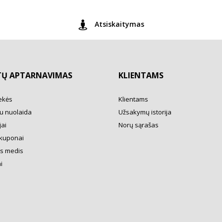
Atsiskaitymas
TŲ APTARNAVIMAS
KLIENTAMS
ekės
Klientams
u nuolaida
Užsakymų istorija
ai
Norų sąrašas
kuponai
s medis
i