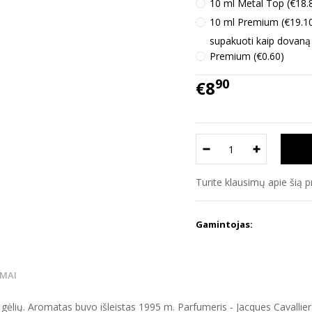
10 ml Metal Top (€18.
10 ml Premium (€19.1
supakuoti kaip dovaną
Premium (€0.60)
90
€8
Turite klausimų apie šią 
Gamintojas:
IMAI
lių. Aromatas buvo išleistas 1995 m. Parfumeris - Jacques Cavallier