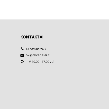
KONTAKTAI
+37060858977
ok@okvepalai.lt
I - V 10.00 - 17.00 val