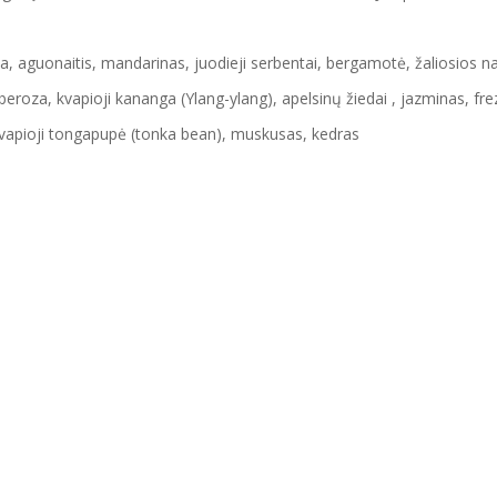
va, aguonaitis, mandarinas, juodieji serbentai, bergamotė, žaliosios n
beroza, kvapioji kananga (Ylang-ylang), apelsinų žiedai , jazminas, frez
 kvapioji tongapupė (tonka bean), muskusas, kedras