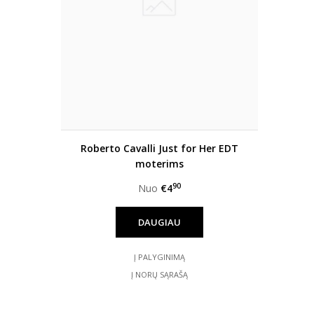
Roberto Cavalli Just for Her EDT
moterims
90
Nuo
€4
DAUGIAU
Į PALYGINIMĄ
Į NORŲ SĄRAŠĄ