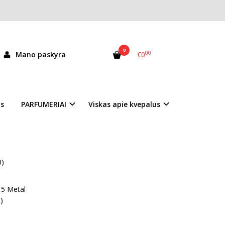
0
00
Mano paskyra
€0
as
PARFUMERIAI
Viskas apie kvepalus
0)
 5 Metal
)