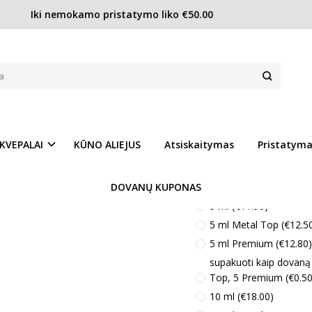
Iki nemokamo pristatymo liko €50.00
Lancome Poême EDP moterims
IMS
Prekės kodas:
L181
Ų SĄRAŠĄ
Turimas kiekis:
Turime
KVEPALAI
KŪNO ALIEJUS
Atsiskaitymas
Pristatym
Kvepalų kiekis :
DOVANŲ KUPONAS
3 ml (€8.90)
5 ml (€11.90)
5 ml Metal Top (€12.5
5 ml Premium (€12.80)
supakuoti kaip dovaną
Top, 5 Premium (€0.50
10 ml (€18.00)