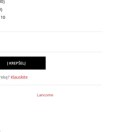
80)
0)
 10
prekę?
Klauskite
Lancome
.