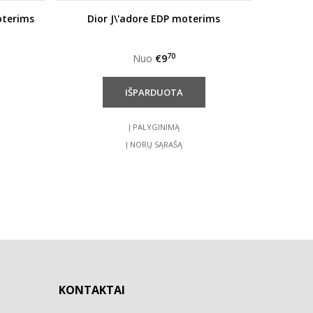
oterims
Dior J\'adore EDP moterims
70
Nuo
€9
Į PALYGINIMĄ
Į NORŲ SĄRAŠĄ
KONTAKTAI