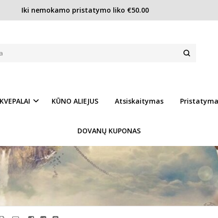
Iki nemokamo pristatymo liko €50.00
FAS: NEGALIMA PAMATYTI, NEĮMANO
KVEPALAI
KŪNO ALIEJUS
Atsiskaitymas
Pristatym
DOVANŲ KUPONAS