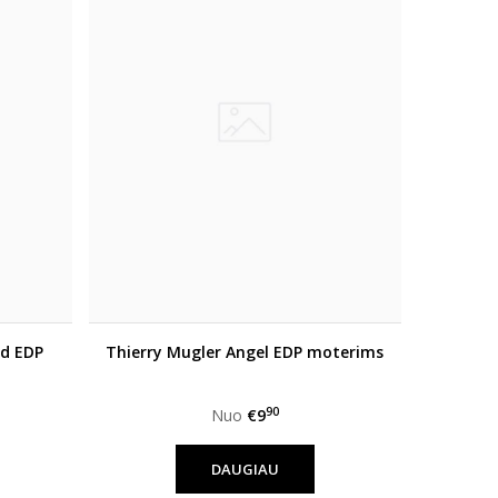
ad EDP
Thierry Mugler Angel EDP moterims
90
Nuo
€9
DAUGIAU