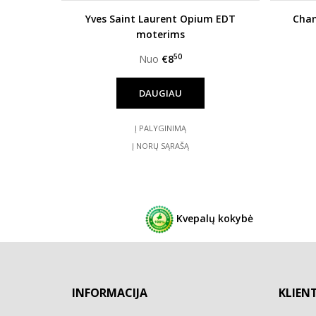
Yves Saint Laurent Opium EDT
Chan
moterims
50
Nuo
€8
DAUGIAU
Į PALYGINIMĄ
Į NORŲ SĄRAŠĄ
Kvepalų kokybė
INFORMACIJA
KLIEN