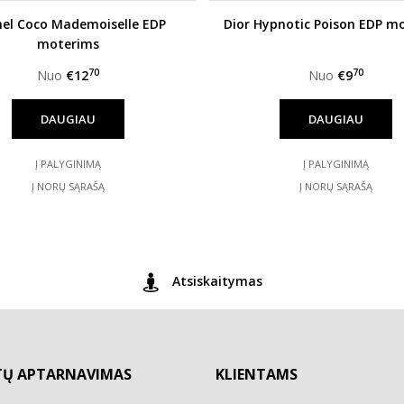
el Coco Mademoiselle EDP
Dior Hypnotic Poison EDP m
moterims
70
70
Nuo
€12
Nuo
€9
DAUGIAU
DAUGIAU
Į PALYGINIMĄ
Į PALYGINIMĄ
Į NORŲ SĄRAŠĄ
Į NORŲ SĄRAŠĄ
Atsiskaitymas
TŲ APTARNAVIMAS
KLIENTAMS