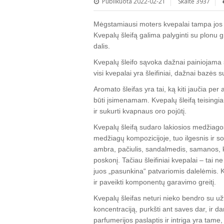
Publikuota 2022-02-21
Skaitė 3937
Mėgstamiausi moters kvepalai tampa jos vi
Kvepalų šleifą galima palyginti su plonu g
dalis.
Kvepalų šleifo sąvoka dažnai painiojama 
visi kvepalai yra šleifiniai, dažnai bazės
Aromato šleifas yra tai, ką kiti jaučia per 
būti įsimenamam. Kvepalų šleifą teisingia
ir sukurti kvapnaus oro pojūtį.
Kvepalų šleifą sudaro lakiosios medžiago
medžiagų kompozicijoje, tuo ilgesnis ir s
ambra, pačiulis, sandalmedis, samanos, k
poskonį. Tačiau šleifiniai kvepalai – tai n
juos „pasunkina“ patvariomis dalelėmis. 
ir paveikti komponentų garavimo greitį.
Kvepalų šleifas neturi nieko bendro su už
koncentraciją, purkšti ant saves dar, ir da
parfumerijos paslaptis ir intriga yra tame,