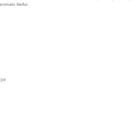
 aromato šleifui.
 EDP