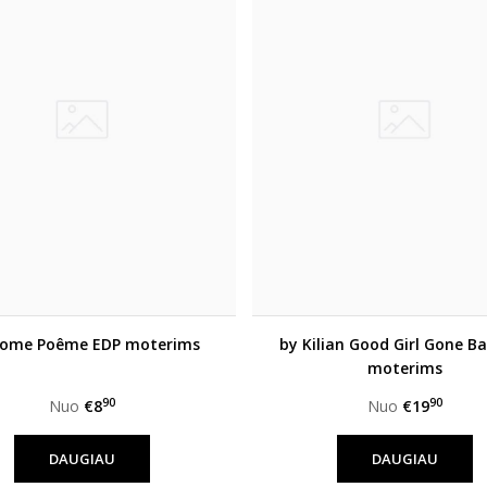
come Poême EDP moterims
by Kilian Good Girl Gone B
moterims
90
90
Nuo
€8
Nuo
€19
DAUGIAU
DAUGIAU