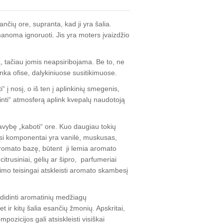
nčių ore, supranta, kad ji yra šalia.
manoma ignoruoti. Jis yra moters įvaizdžio
 tačiau jomis neapsiribojama. Be to, ne
inka ofise, dalykiniuose susitikimuose.
“ į nosį, o iš ten į aplinkinių smegenis,
inti“ atmosferą aplink kvepalų naudotoją
vybę „kaboti“ ore. Kuo daugiau tokių
ausi komponentai yra vanilė, muskusas,
aromato bazę, būtent ji lemia aromato
itrusiniai, gėlių ar šipro, parfumeriai
imo teisingai atskleisti aromato skambesį
 didinti aromatinių medžiagų
et ir kitų šalia esančių žmonių. Apskritai,
pozicijos gali atsiskleisti visiškai