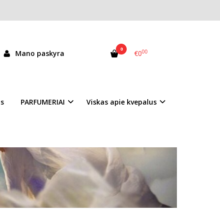
MA NEPAJAUSTI
0
00
Mano paskyra
€0
as
PARFUMERIAI
Viskas apie kvepalus