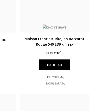
Maison Francis Kurkdjian Baccarat
ims
Rouge 540 EDP unisex
10
Nuo
€16
DAUGIAU
Į PALYGINIMĄ
Į NORŲ SĄRAŠĄ