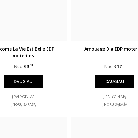
come La Vie Est Belle EDP
Amouage Dia EDP moter
moterims
70
50
Nuo
€9
Nuo
€17
DAUGIAU
DAUGIAU
Į PALYGINIMĄ
Į PALYGINIMĄ
Į NORŲ SĄRAŠĄ
Į NORŲ SĄRAŠĄ