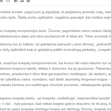
zitine kortele: pagal juos ją atpažįsta, iš pažįstamų aromato natų, kaba
ražiu šydu. Šleifą sunku apibūdinti, negalima pamatyti, bet visiškai neį
su kvepalų kompozicijos baze. Žinoma, pagrindinės natos sudaro šleifą,
 sudedamosios dalys ant odos jaučiamos tik iš labai arti. Tokie aromatai t
atstumą nuo jo šaltinio, tai gebėjimas patraukti į save dėmesį, „įsiskverbti
u būtų apibūdinti kaip jo gebėjimą palikti aromatingą pėdsaką, „nuspalv
s, esančios kvepalų komponentuose, kai kurios dėl mažo lakumo turi sa
odresnis kvapnus takelis, didėja ir atstumas, kai jis jaučiamas. Patvari
edras, prieskoniai ir kitos lėtai garuojančios medžiagos. Jie dedami į 
e tik rytietiškos natos: norėdami, kad šleife skambėtų lengvesni kvapai – c
Kvepalų kūrimas yra sudėtingas cheminis procesas, reikalaujantis gebėj
tepamu kvepalų kiekiu - jei kvepalai „nešleifuoja“, beprasmiška bandyti
r, ir dar... kyla pavojus, kad viskas baigsis galvos skausmu ne tik jūsų, b
 kad tie patys kvepalai skirtingai kvepia ant skirtingų žmonių, kvepalų kom