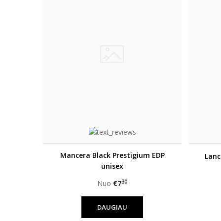
Mancera Black Prestigium EDP
Lan
unisex
30
Nuo
€7
DAUGIAU