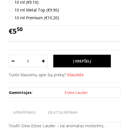
10 ml (€9.10)
10 ml Metal Top (€9.90)
10 ml Premium (€10.20)
50
€5
Turite klausimų apie šią prekę?
Klauskite
Gamintojas:
Estee Lauder
APRAŠYMAS
(0) ATSILIEPIMAI
Youth-Dew Estee Lauder – tai aromatas moterims,