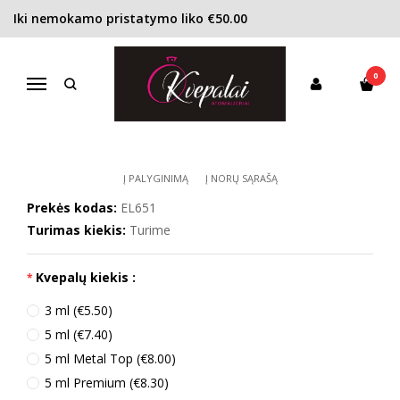
Iki nemokamo pristatymo liko €50.00
Pagrindinis
KONCENTRACIJA
Kvapusis vanduo (EDP)
Estee Lauder Youth-Dew EDP moterims
0
ESTEE LAUDER YOUTH-DEW EDP
Navigacija
MOTERIMS
Į PALYGINIMĄ
Į NORŲ SĄRAŠĄ
Prekės kodas:
EL651
Turimas kiekis:
Turime
Kvepalų kiekis :
3 ml (€5.50)
5 ml (€7.40)
5 ml Metal Top (€8.00)
5 ml Premium (€8.30)