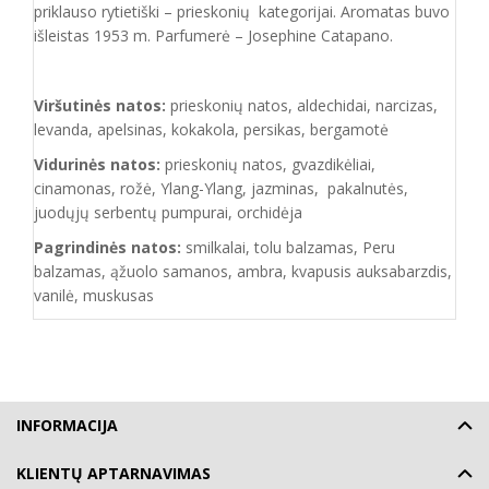
priklauso rytietiški – prieskonių kategorijai. Aromatas buvo
išleistas 1953 m. Parfumerė – Josephine Catapano.
Viršutinės natos:
prieskonių natos, aldechidai, narcizas,
levanda, apelsinas, kokakola, persikas, bergamotė
Vidurinės natos:
prieskonių natos, gvazdikėliai,
cinamonas, rožė, Ylang-Ylang, jazminas, pakalnutės,
juodųjų serbentų pumpurai, orchidėja
Pagrindinės natos:
smilkalai, tolu balzamas, Peru
balzamas, ąžuolo samanos, ambra, kvapusis auksabarzdis,
vanilė, muskusas
INFORMACIJA
KLIENTŲ APTARNAVIMAS