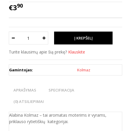
90
€3
Turite klausimų apie šią prekę?
Klauskite
Gamintojas:
Kolmaz
APRAŠYMAS
SPECIFIKACIJA
(0) ATSILIEPIMAI
Alabina Kolmaz – tai aromatas moterims ir vyrams,
priklauso rytietiškių kategorijai.