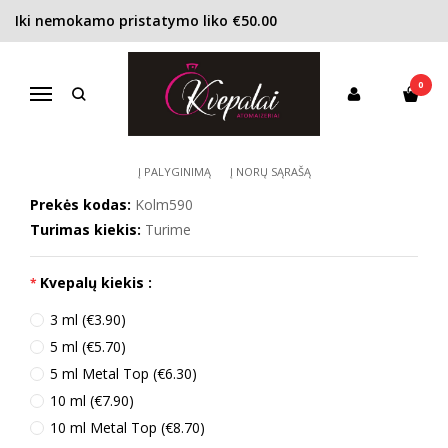
Iki nemokamo pristatymo liko €50.00
Pagrindinis
KONCENTRACIJA
Kvapusis vanduo (EDP)
Kolmaz Alabina EDP unisex
0
KOLMAZ ALABINA EDP UNISEX
Navigacija
Į PALYGINIMĄ
Į NORŲ SĄRAŠĄ
Prekės kodas:
Kolm590
Turimas kiekis:
Turime
Kvepalų kiekis :
3 ml (€3.90)
5 ml (€5.70)
5 ml Metal Top (€6.30)
10 ml (€7.90)
10 ml Metal Top (€8.70)