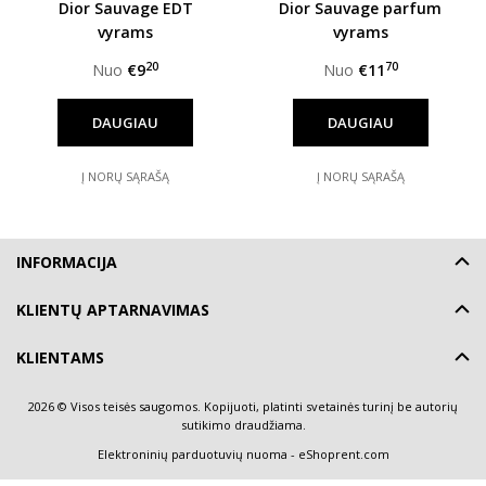
Dior Sauvage EDT
Dior Sauvage parfum
vyrams
vyrams
20
70
Nuo
€9
Nuo
€11
DAUGIAU
DAUGIAU
Į NORŲ SĄRAŠĄ
Į NORŲ SĄRAŠĄ
INFORMACIJA
KLIENTŲ APTARNAVIMAS
KLIENTAMS
2026 © Visos teisės saugomos. Kopijuoti, platinti svetainės turinį be autorių
sutikimo draudžiama.
Elektroninių parduotuvių nuoma
-
eShoprent.com