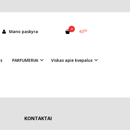
0
00
Mano paskyra
€0
as
PARFUMERIAI
Viskas apie kvepalus
KONTAKTAI