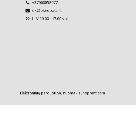
+37060858977
ok@okvepalai.lt
I - V 10.00 - 17.00 val
Elektroninių parduotuvių nuoma
-
eShoprent.com