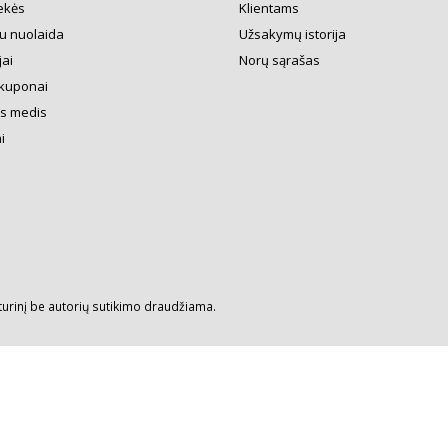
ekės
Klientams
u nuolaida
Užsakymų istorija
ai
Norų sąrašas
kuponai
s medis
i
turinį be autorių sutikimo draudžiama.