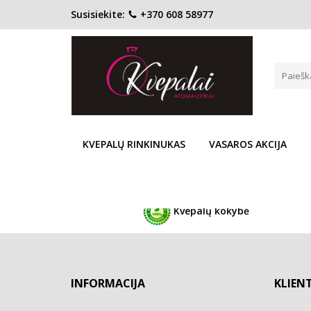
Susisiekite:
+370 608 58977
POPULIARIAUSI AROMATAI JAI
Pagrindinis
Populiariausi aromatai JAI
Atsiprašome, tačiau prekių kategorijoje nerasta.
KVEPALŲ RINKINUKAS
VASAROS AKCIJA
GRĮŽTI
Kvepalų kokybė
INFORMACIJA
KLIEN