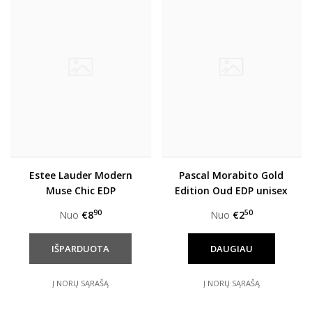
Estee Lauder Modern
Pascal Morabito Gold
Muse Chic EDP
Edition Oud EDP unisex
moterims
90
50
Nuo
€8
Nuo
€2
DAUGIAU
Į NORŲ SĄRAŠĄ
Į NORŲ SĄRAŠĄ