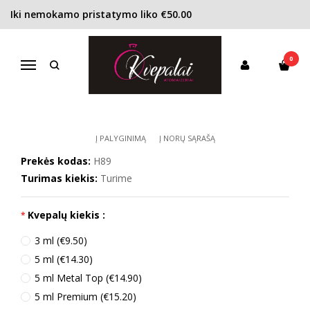
Iki nemokamo pristatymo liko €50.00
Pagrindinis
KONCENTRACIJA
Kvapusis vanduo (EDP)
Hermes Kelly Caleche EDP moterims
0
HERMES KELLY CALECHE EDP
Navigacija
MOTERIMS
Į PALYGINIMĄ
Į NORŲ SĄRAŠĄ
Prekės kodas:
H89
Turimas kiekis:
Turime
Kvepalų kiekis :
3 ml (€9.50)
5 ml (€14.30)
5 ml Metal Top (€14.90)
5 ml Premium (€15.20)