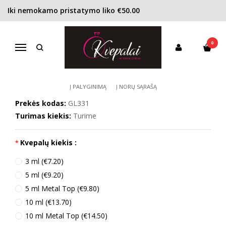
Iki nemokamo pristatymo liko €50.00
Pagrindinis
KONCENTRACIJA
Tualetinis vanduo (EDT)
Guy Laroche Fidji EDT moterims
0
GUY LAROCHE FIDJI EDT MOTERIMS
Navigacija
Į PALYGINIMĄ
Į NORŲ SĄRAŠĄ
Prekės kodas:
GL331
Turimas kiekis:
Turime
Kvepalų kiekis :
3 ml (€7.20)
5 ml (€9.20)
5 ml Metal Top (€9.80)
10 ml (€13.70)
10 ml Metal Top (€14.50)