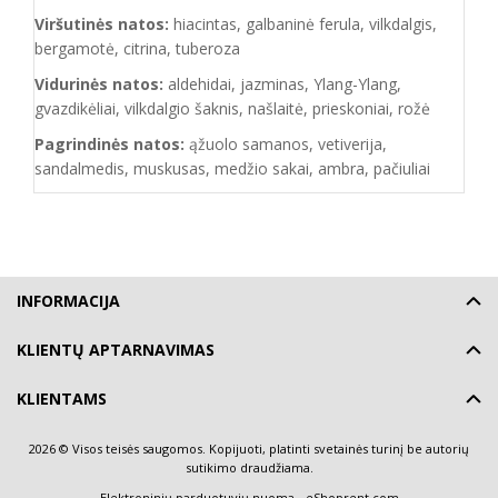
Viršutinės natos:
hiacintas, galbaninė ferula, vilkdalgis,
bergamotė, citrina, tuberoza
Vidurinės natos:
aldehidai, jazminas, Ylang-Ylang,
gvazdikėliai, vilkdalgio šaknis, našlaitė, prieskoniai, rožė
Pagrindinės natos:
ąžuolo samanos, vetiverija,
sandalmedis, muskusas, medžio sakai, ambra, pačiuliai
INFORMACIJA
KLIENTŲ APTARNAVIMAS
KLIENTAMS
2026 © Visos teisės saugomos. Kopijuoti, platinti svetainės turinį be autorių
sutikimo draudžiama.
Elektroninių parduotuvių nuoma
-
eShoprent.com