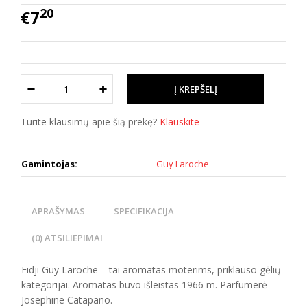
20
€7
Turite klausimų apie šią prekę?
Klauskite
Gamintojas:
Guy Laroche
APRAŠYMAS
SPECIFIKACIJA
(0) ATSILIEPIMAI
Fidji Guy Laroche – tai aromatas moterims, priklauso gėlių
kategorijai. Aromatas buvo išleistas 1966 m. Parfumerė –
Josephine Catapano.