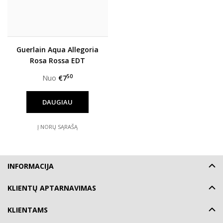
Guerlain Aqua Allegoria
Rosa Rossa EDT
moterims
50
Nuo
€7
DAUGIAU
Į NORŲ SĄRAŠĄ
INFORMACIJA
KLIENTŲ APTARNAVIMAS
KLIENTAMS