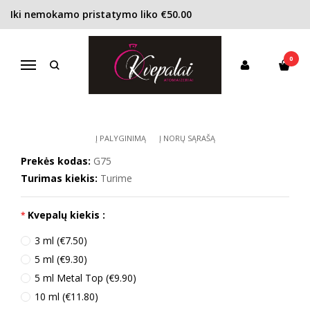
Iki nemokamo pristatymo liko €50.00
Pagrindinis
KONCENTRACIJA
Tualetinis vanduo (EDT)
Guerlain Aqua Allegoria Flora Rosa EDT moterims
0
GUERLAIN AQUA ALLEGORIA FLORA
Navigacija
ROSA EDT MOTERIMS
Į PALYGINIMĄ
Į NORŲ SĄRAŠĄ
Prekės kodas:
G75
Turimas kiekis:
Turime
Kvepalų kiekis :
3 ml (€7.50)
5 ml (€9.30)
5 ml Metal Top (€9.90)
10 ml (€11.80)