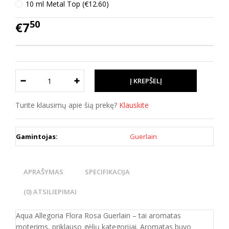
10 ml Metal Top (€12.60)
50
€7
Turite klausimų apie šią prekę?
Klauskite
Gamintojas:
Guerlain
APRAŠYMAS
SPECIFIKACIJA
(0) ATSILIEPIMAI
Aqua Allegoria Flora Rosa Guerlain – tai aromatas
moterims, priklauso gėlių kategorijai. Aromatas buvo