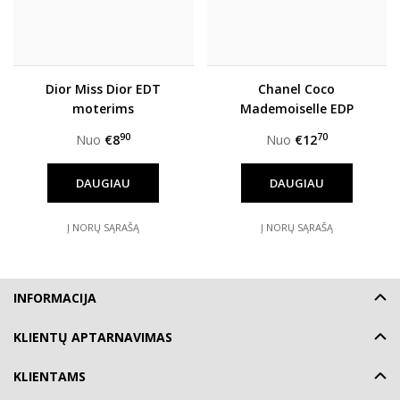
Dior Miss Dior EDT
Chanel Coco
moterims
Mademoiselle EDP
moterims
90
70
Nuo
€8
Nuo
€12
DAUGIAU
DAUGIAU
Į NORŲ SĄRAŠĄ
Į NORŲ SĄRAŠĄ
INFORMACIJA
KLIENTŲ APTARNAVIMAS
KLIENTAMS