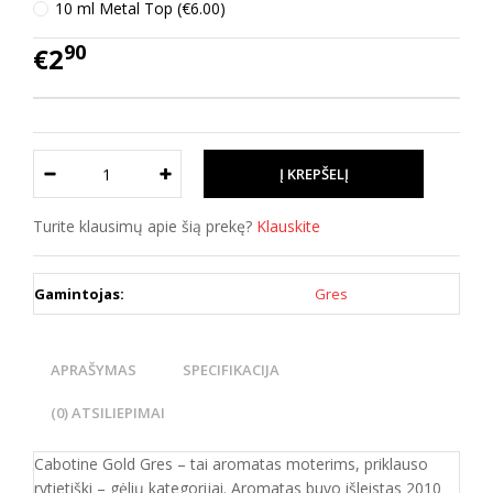
10 ml Metal Top (€6.00)
90
€2
Turite klausimų apie šią prekę?
Klauskite
Gamintojas:
Gres
APRAŠYMAS
SPECIFIKACIJA
(0) ATSILIEPIMAI
Cabotine Gold Gres – tai aromatas moterims, priklauso
rytietiški – gėlių kategorijai. Aromatas buvo išleistas 2010