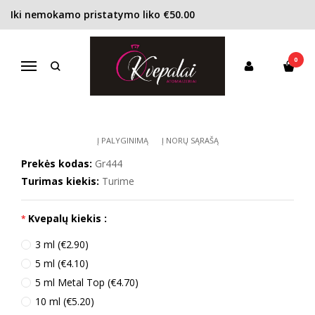
Iki nemokamo pristatymo liko €50.00
Pagrindinis
KONCENTRACIJA
Tualetinis vanduo (EDT)
Gres Cabotine Gold EDT moterims
0
GRES CABOTINE GOLD EDT
Navigacija
MOTERIMS
Į PALYGINIMĄ
Į NORŲ SĄRAŠĄ
Prekės kodas:
Gr444
Turimas kiekis:
Turime
Kvepalų kiekis :
3 ml (€2.90)
5 ml (€4.10)
5 ml Metal Top (€4.70)
10 ml (€5.20)