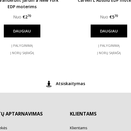
 Vanderbilt Jardin a New York
Carven L´Absolu EDP mot
EDP moterims
70
70
Nuo
€2
Nuo
€5
DAUGIAU
DAUGIAU
Į PALYGINIMĄ
Į PALYGINIMĄ
Į NORŲ SĄRAŠĄ
Į NORŲ SĄRAŠĄ
Atsiskaitymas
TŲ APTARNAVIMAS
KLIENTAMS
ekės
Klientams