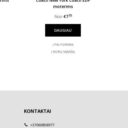
erims
Coach New York Coach EDP
moterims
70
Nuo
€7
DAUGIAU
Į PALYGINIMĄ
Į NORŲ SĄRAŠĄ
KONTAKTAI
+37060858977