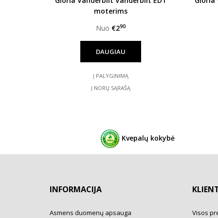
Gloria Vanderbilt Vanderbilt EDT
Gloria
moterims
90
Nuo
€2
DAUGIAU
Į PALYGINIMĄ
Į NORŲ SĄRAŠĄ
Kvepalų kokybė
INFORMACIJA
KLIEN
Asmens duomenų apsauga
Visos pr