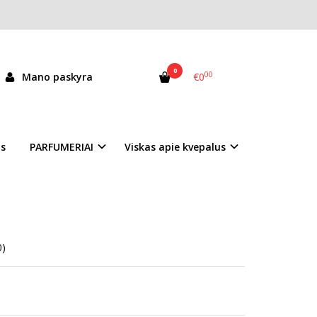
0
00
Mano paskyra
€0
as
PARFUMERIAI
Viskas apie kvepalus
0)