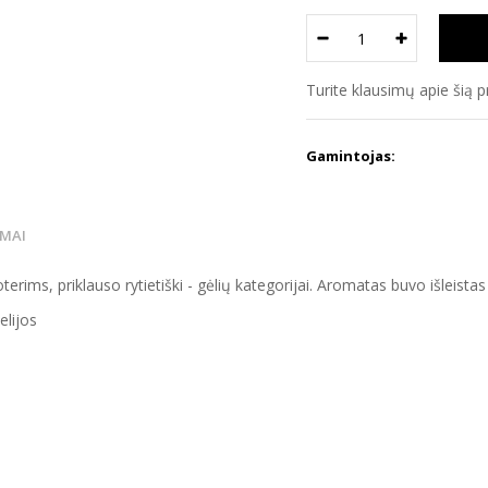
Turite klausimų apie šią 
Gamintojas:
IMAI
erims, priklauso rytietiški - gėlių kategorijai. Aromatas buvo išleist
elijos