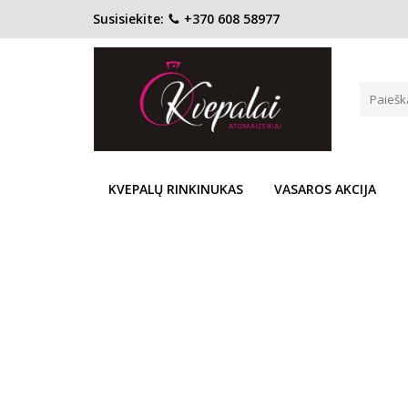
Susisiekite:
+370 608 58977
Pagrindinis
KONCENTRACIJA
Kvapusis vanduo (EDP)
GLORIA VANDERBILT MINUIT 
Į PALYGINIMĄ
Į NOR
KVEPALŲ RINKINUKAS
VASAROS AKCIJA