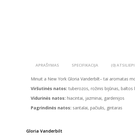
APRAŠYMAS
SPECIFIKACIJA
(0) ATSILIEP
Minuit a New York Gloria Vanderbilt– tai aromatas mot
Viršutinės natos:
tuberozos, rožinis bijūnas, baltos l
Vidurinės natos:
hiacintai, jazminai, gardenijos
Pagrindinės natos:
santalai, pačiulis, gintaras
Gloria Vanderbilt