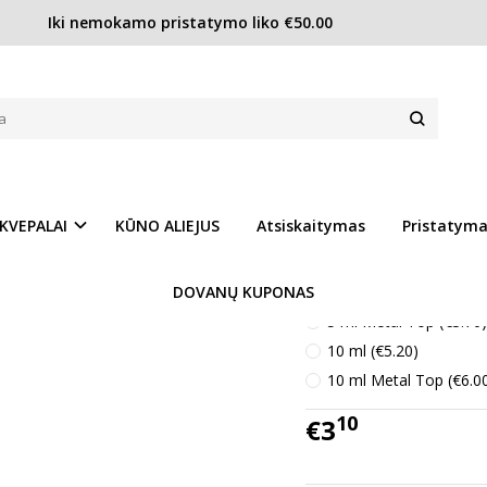
Iki nemokamo pristatymo liko €50.00
Gloria Vanderbilt Minuit a New York EDP moterims
A NEW YORK EDP MOTERIMS
Prekės kodas:
GV22
Ų SĄRAŠĄ
Turimas kiekis:
Turime
KVEPALAI
KŪNO ALIEJUS
Atsiskaitymas
Pristatym
Kvepalų kiekis :
DOVANŲ KUPONAS
5 ml (€3.10)
5 ml Metal Top (€3.70)
10 ml (€5.20)
10 ml Metal Top (€6.0
10
€3