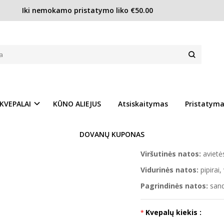
Iki nemokamo pristatymo liko €50.00
Givenchy Hot Couture EDP moterims
 MOTERIMS
Prekės kodas:
Giv309
Ų SĄRAŠĄ
Turimas kiekis:
Turime
KVEPALAI
KŪNO ALIEJUS
Atsiskaitymas
Pristatym
Hot Couture Givenchy – ta
Aromatas buvo išleistas 2
DOVANŲ KUPONAS
Cavallier.
Viršutinės natos:
avietė
Vidurinės natos:
pipirai,
Pagrindinės natos:
sand
Kvepalų kiekis :