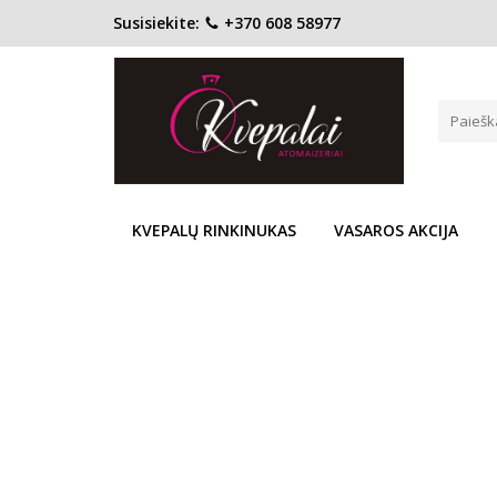
Susisiekite:
+370 608 58977
Pagrindinis
KONCENTRACIJA
Kvapusis vanduo (EDP)
GIVENCHY HOT COUTURE EDP
Į PALYGINIMĄ
Į NOR
KVEPALŲ RINKINUKAS
VASAROS AKCIJA