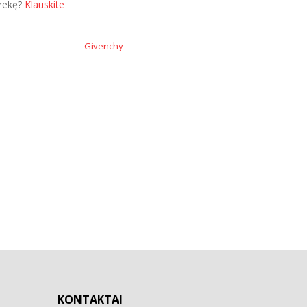
prekę?
Klauskite
Givenchy
KONTAKTAI