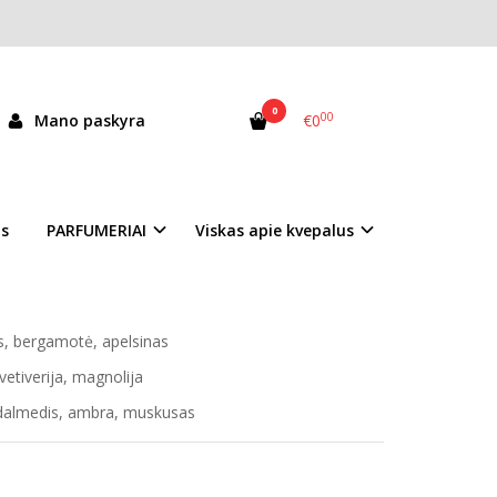
0
00
Mano paskyra
€0
as
PARFUMERIAI
Viskas apie kvepalus
i aromatas moterims, priklauso gėlių kategorijai.
000 m. Parfumeriai - Alberto Morillas ir Jacques
s, bergamotė, apelsinas
 vetiverija, magnolija
almedis, ambra, muskusas