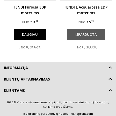
FENDI Furiosa EDP
FENDI L`Acquarossa EDP
moterims
moterims
90
90
Nuo
€9
Nuo
€5
DAUGIAU
Į NORŲ SĄRAŠĄ
Į NORŲ SĄRAŠĄ
INFORMACIJA
KLIENTŲ APTARNAVIMAS
KLIENTAMS
2026 © Visos teisės saugomos. Kopijuoti, platinti svetainės turinį be autorių
sutikimo draudžiama.
Elektroninių parduotuvių nuoma
-
eShoprent.com