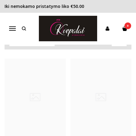
Iki nemokamo pristatymo liko €50.00
FENDI
Pagrindinis
Pirkite pagal gamintoją
FENDI
0
Navigacija