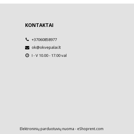
KONTAKTAI
+37060858977
ok@okvepalai.lt
I - V 10.00 - 17.00 val
Elektroninių parduotuvių nuoma
-
eShoprent.com