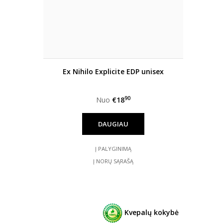
Ex Nihilo Explicite EDP unisex
90
Nuo
€18
DAUGIAU
Į PALYGINIMĄ
Į NORŲ SĄRAŠĄ
Kvepalų kokybė