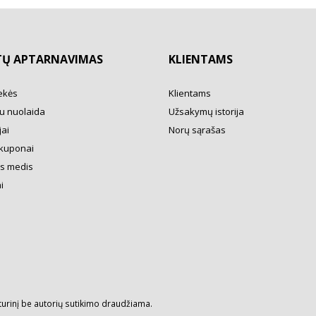
TŲ APTARNAVIMAS
KLIENTAMS
ekės
Klientams
u nuolaida
Užsakymų istorija
ai
Norų sąrašas
kuponai
s medis
i
turinį be autorių sutikimo draudžiama.