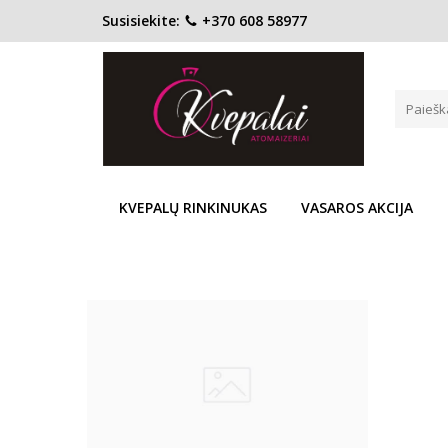
Susisiekite:
+370 608 58977
EX NIHILO
Pagrindinis
Pirkite pagal gamintoją
Ex Nihilo
Prekių palyginimas
(0)
KVEPALŲ RINKINUKAS
VASAROS AKCIJA