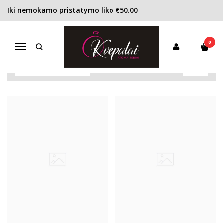
Iki nemokamo pristatymo liko €50.00
EVODY PARFUMS
Pagrindinis
Pirkite pagal gamintoją
Evody Parfums
0
Navigacija