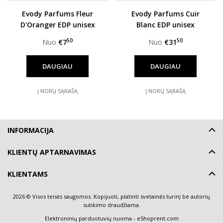
Evody Parfums Fleur
Evody Parfums Cuir
D'Oranger EDP unisex
Blanc EDP unisex
50
50
Nuo
€7
Nuo
€31
DAUGIAU
DAUGIAU
Į NORŲ SĄRAŠĄ
Į NORŲ SĄRAŠĄ
INFORMACIJA
KLIENTŲ APTARNAVIMAS
KLIENTAMS
2026 © Visos teisės saugomos. Kopijuoti, platinti svetainės turinį be autorių
sutikimo draudžiama.
Elektroninių parduotuvių nuoma
-
eShoprent.com