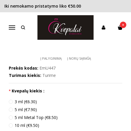
Iki nemokamo pristatymo liko €50.00
Pagrindinis
KONCENTRACIJA
Kvapusis vanduo (EDP)
Emanuel Ungaro Diva EDP moterims
0
EMANUEL UNGARO DIVA EDP
Navigacija
MOTERIMS
Į PALYGINIMĄ
Į NORŲ SĄRAŠĄ
Prekės kodas:
EmU447
Turimas kiekis:
Turime
Kvepalų kiekis :
3 ml (€6.30)
5 ml (€7.90)
5 ml Metal Top (€8.50)
10 ml (€9.50)