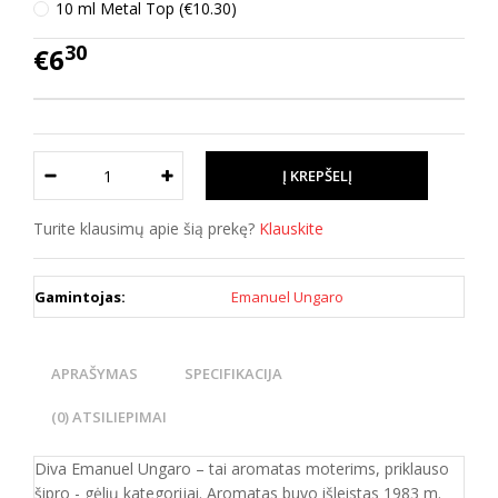
10 ml Metal Top (€10.30)
30
€6
Turite klausimų apie šią prekę?
Klauskite
Gamintojas:
Emanuel Ungaro
APRAŠYMAS
SPECIFIKACIJA
(0) ATSILIEPIMAI
Diva Emanuel Ungaro – tai aromatas moterims, priklauso
šipro - gėlių kategorijai. Aromatas buvo išleistas 1983 m.