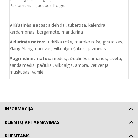
Parfumeris – Jacques Polge.
Viršutinės natos:
aldehidai, tuberoza, kalendra,
kardamonas, bergamotė, mandarinai
Vidurinės natos:
turkiška rožė, maroko rožė, gvazdikas,
Ylang-Ylang, narcizas, vilkdalgio šaknis, jazminas
Pagrindinės natos:
medus, ąžuolinės samanos, civeta,
sandalmedis, pačiuliai, vilkdalgis, ambra, vetiverija,
muskusas, vanilė
INFORMACIJA
KLIENTŲ APTARNAVIMAS
KLIENTAMS