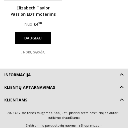
Elizabeth Taylor
Passion EDT moterims
90
Nuo
€4
DAUGIAU
Į NORŲ SĄRAŠĄ
INFORMACIJA
KLIENTŲ APTARNAVIMAS
KLIENTAMS
2026 © Visos teisės saugomos. Kopijuoti, platinti svetainės turinį be autorių
sutikimo draudžiama.
Elektroninių parduotuvių nuoma
-
eShoprent.com