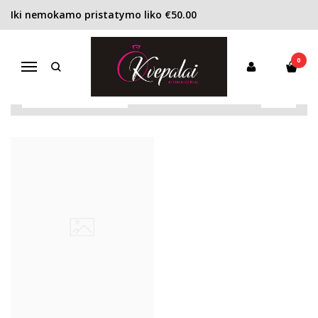
Iki nemokamo pristatymo liko €50.00
ELIZABETH TAYLOR
Pagrindinis
Pirkite pagal gamintoją
Elizabeth Taylor
0
Navigacija