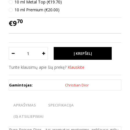
10 ml Metal Top (€19.70)
10 ml Premium (€20.00)
70
€9
Turite klausimų apie šią prekę?
Klauskite
Gamintojas:
Christian Dior
APRAŠYMAS
SPECIFIKACIJA
(0) ATSILIEPIMAI
Pure Poison Dior – tai aromatas moterims, priklauso gėlių