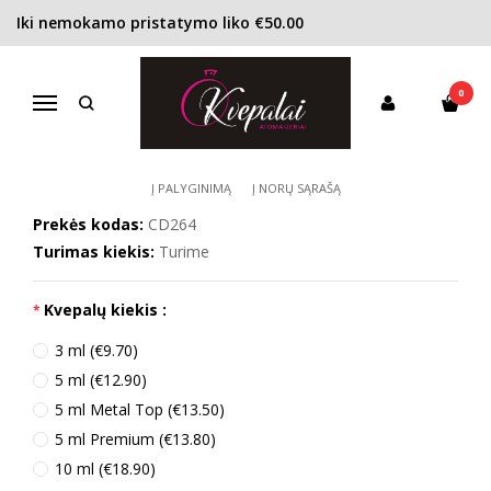
Iki nemokamo pristatymo liko €50.00
Pagrindinis
KONCENTRACIJA
Kvapusis vanduo (EDP)
Dior Pure Poison EDP moterims
0
DIOR PURE POISON EDP MOTERIMS
Navigacija
Į PALYGINIMĄ
Į NORŲ SĄRAŠĄ
Prekės kodas:
CD264
Turimas kiekis:
Turime
Kvepalų kiekis :
3 ml (€9.70)
5 ml (€12.90)
5 ml Metal Top (€13.50)
5 ml Premium (€13.80)
10 ml (€18.90)