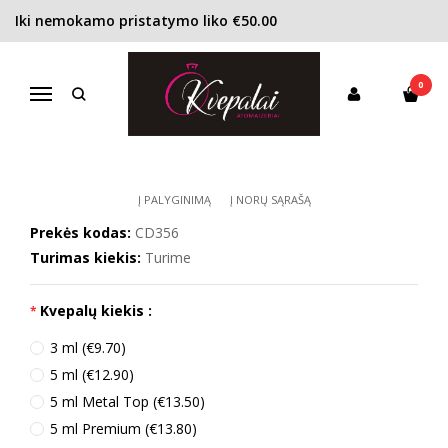
Iki nemokamo pristatymo liko €50.00
Pagrindinis
KONCENTRACIJA
Kvapusis vanduo (EDP)
Dior Joy by Dior Intense EDP moterims
0
DIOR JOY BY DIOR INTENSE EDP
Navigacija
MOTERIMS
Į PALYGINIMĄ
Į NORŲ SĄRAŠĄ
Prekės kodas:
CD356
Turimas kiekis:
Turime
Kvepalų kiekis :
3 ml (€9.70)
5 ml (€12.90)
5 ml Metal Top (€13.50)
5 ml Premium (€13.80)