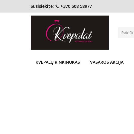
Susisiekite:
+370 608 58977
Pagrindinis
KONCENTRACIJA
Tualetinis vanduo (EDT)
DIOR ESCALE A PORTOFINO E
Į PALYGINIMĄ
Į NOR
KVEPALŲ RINKINUKAS
VASAROS AKCIJA