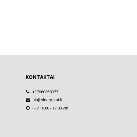
KONTAKTAI
+37060858977
ok@okvepalai.lt
I - V 10.00 - 17.00 val