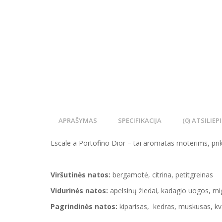
APRAŠYMAS
SPECIFIKACIJA
(0) ATSILIEP
Escale a Portofino Dior – tai aromatas moterims, pri
Viršutinės natos:
bergamotė, citrina, petitgreinas
Vidurinės natos:
apelsinų žiedai, kadagio uogos, mi
Pagrindinės natos:
kiparisas, kedras, muskusas, kva