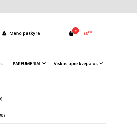
0
00
Mano paskyra
€0
as
PARFUMERIAI
Viskas apie kvepalus
0)
30)