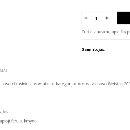
Turite klausimų apie šią 
Gamintojas:
IMAI
klauso citrusinių - aromatiniai kategorijai. Aromatas buvo išleistas 
gdolai
pioji ferula, kmynai