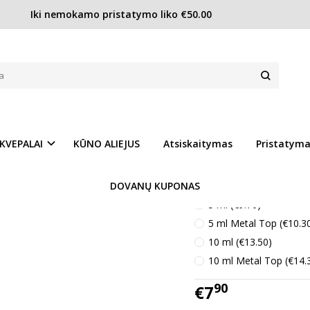
Iki nemokamo pristatymo liko €50.00
Dior Escale a Portofino EDT moterims
DT MOTERIMS
Prekės kodas:
CD599
Ų SĄRAŠĄ
Turimas kiekis:
Turime
KVEPALAI
KŪNO ALIEJUS
Atsiskaitymas
Pristatym
Kvepalų kiekis :
DOVANŲ KUPONAS
3 ml (€7.90)
5 ml (€9.70)
5 ml Metal Top (€10.3
10 ml (€13.50)
10 ml Metal Top (€14.
90
€7