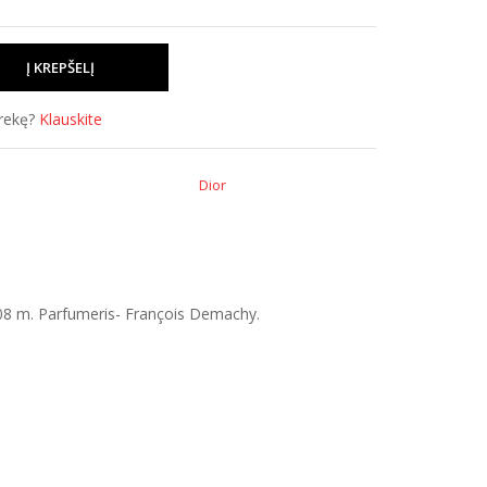
prekę?
Klauskite
Dior
2008 m. Parfumeris- François Demachy.