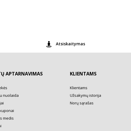
Atsiskaitymas
TŲ APTARNAVIMAS
KLIENTAMS
ekės
Klientams
u nuolaida
Užsakymų istorija
ai
Norų sąrašas
kuponai
s medis
i