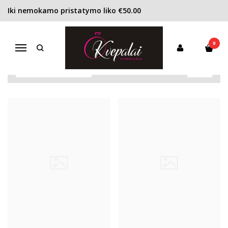
Iki nemokamo pristatymo liko €50.00
COTY
Pagrindinis
Pirkite pagal gamintoją
Coty
0
Navigacija