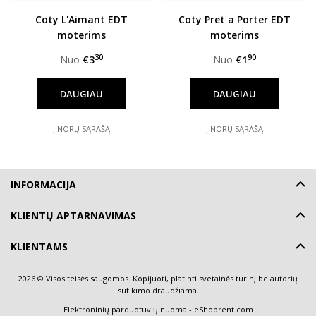
Coty L'Aimant EDT
Coty Pret a Porter EDT
moterims
moterims
30
90
Nuo
€3
Nuo
€1
DAUGIAU
DAUGIAU
Į NORŲ SĄRAŠĄ
Į NORŲ SĄRAŠĄ
INFORMACIJA
KLIENTŲ APTARNAVIMAS
KLIENTAMS
2026 © Visos teisės saugomos. Kopijuoti, platinti svetainės turinį be autorių
sutikimo draudžiama.
Elektroninių parduotuvių nuoma
-
eShoprent.com